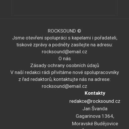
ROCKSOUND ©
Jsme otevřeni spolupráci s kapelami i pořadateli,
tiskové zprávy a podněty zasílejte na adresu:
rocksound@email.cz
O nás
Zásady ochrany osobních údajů
V naší redakci rádi přivítáme nové spolupracovníky
z řad redaktorů, kontaktujte nás na adrese:
rocksound@email.cz
Kontakty
redakce@rocksound.cz
Jan Švanda
Gagarinova 1364,
Moravské Budějovice