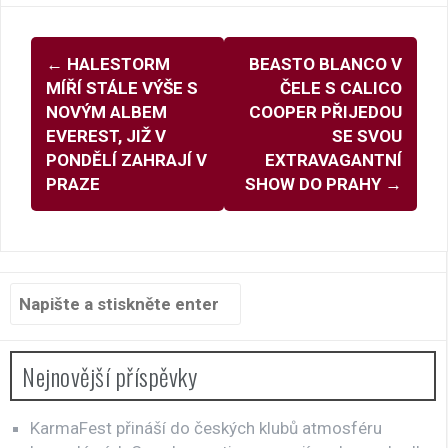
Navigace
←
HALESTORM
BEASTO BLANCO V
pro
MÍŘÍ STÁLE VÝŠE S
ČELE S CALICO
příspěvky
NOVÝM ALBEM
COOPER PŘIJEDOU
EVEREST, JIŽ V
SE SVOU
PONDĚLÍ ZAHRAJÍ V
EXTRAVAGANTNÍ
PRAZE
SHOW DO PRAHY
→
Hledat:
Nejnovější příspěvky
KarmaFest přináší do českých klubů atmosféru