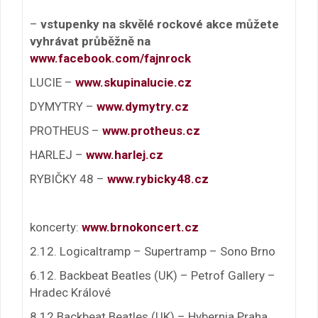
–
vstupenky na skvělé rockové akce můžete
vyhrávat průběžně na
www.facebook.com/fajnrock
LUCIE –
www.skupinalucie.cz
DYMYTRY –
www.dymytry.cz
PROTHEUS –
www.protheus.cz
HARLEJ –
www.harlej.cz
RYBIČKY 48 –
www.rybicky48.cz
koncerty:
www.brnokoncert.cz
2.12. Logicaltramp – Supertramp – Sono Brno
6.12. Backbeat Beatles (UK) – Petrof Gallery –
Hradec Králové
8.12 Backbeat Beatles (UK) – Hybernia Praha