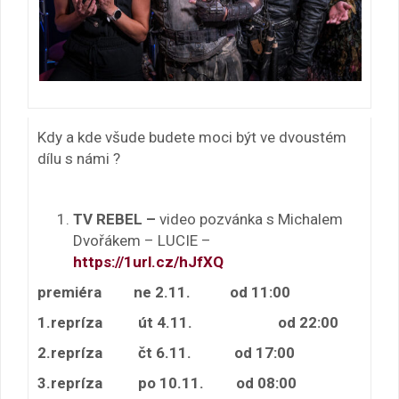
Kdy a kde všude budete moci být ve dvoustém
dílu s námi ?
TV REBEL
–
video pozvánka s Michalem
Dvořákem – LUCIE –
https://1url.cz/hJfXQ
premiéra ne 2.11. od 11:00
1.repríza út 4.11. od 22:00
2.repríza čt 6.11. od 17:00
3.repríza po 10.11. od 08:00