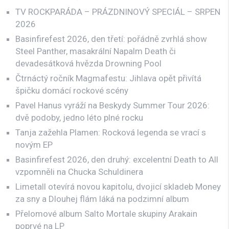
TV ROCKPARÁDA – PRÁZDNINOVÝ SPECIÁL – SRPEN
2026
Basinfirefest 2026, den třetí: pořádně zvrhlá show
Steel Panther, masakrální Napalm Death či
devadesátková hvězda Drowning Pool
Čtrnáctý ročník Magmafestu: Jihlava opět přivítá
špičku domácí rockové scény
Pavel Hanus vyráží na Beskydy Summer Tour 2026:
dvě podoby, jedno léto plné rocku
Tanja zažehla Plamen: Rocková legenda se vrací s
novým EP
Basinfirefest 2026, den druhý: excelentní Death to All
vzpomněli na Chucka Schuldinera
Limetall otevírá novou kapitolu, dvojicí skladeb Money
za sny a Dlouhej flám láká na podzimní album
Přelomové album Salto Mortale skupiny Arakain
poprvé na LP