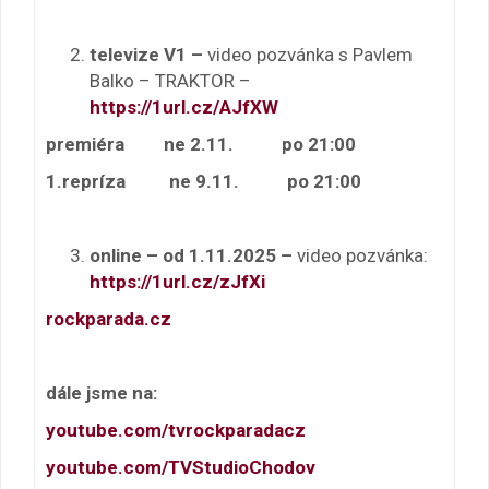
televize V1
–
video pozvánka s Pavlem
Balko – TRAKTOR –
https://1url.cz/AJfXW
premiéra ne 2.11. po 21:00
1.repríza ne 9.11.
po 21:00
online
–
od 1.11.2025 –
video pozvánka:
https://1url.cz/zJfXi
rockparada.cz
dále jsme na:
youtube.com/tvrockparadacz
youtube.com/TVStudioChodov