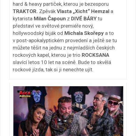
hard & heavy partiček, kterou je bezesporu
TRAKTOR.
Zpěvák
Vlasta „Xicht“ Hemzal
a
kytarista
Milan Čapoun
z
DIVÉ BÁRY
tu
představí ve světové premiéře nový,
hollywoodský biják od
Michala Skořepy
a to
v post-apokalyptickém provedení a ještě se tu
můžete těšit na jednu z nejmladších českých
rockových kapel, kterou je trio
ROCKSANA
slavící letos 10 let na scéně. Bude to skvělá
rockové jízda, tak si ji nenechte ujít.