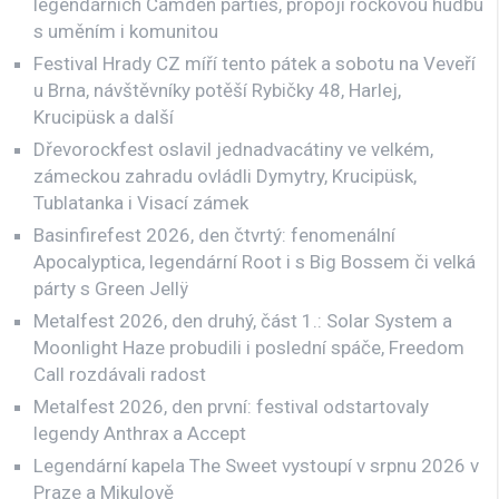
legendárních Camden parties, propojí rockovou hudbu
s uměním i komunitou
Festival Hrady CZ míří tento pátek a sobotu na Veveří
u Brna, návštěvníky potěší Rybičky 48, Harlej,
Krucipüsk a další
Dřevorockfest oslavil jednadvacátiny ve velkém,
zámeckou zahradu ovládli Dymytry, Krucipüsk,
Tublatanka i Visací zámek
Basinfirefest 2026, den čtvrtý: fenomenální
Apocalyptica, legendární Root i s Big Bossem či velká
párty s Green Jellÿ
Metalfest 2026, den druhý, část 1.: Solar System a
Moonlight Haze probudili i poslední spáče, Freedom
Call rozdávali radost
Metalfest 2026, den první: festival odstartovaly
legendy Anthrax a Accept
Legendární kapela The Sweet vystoupí v srpnu 2026 v
Praze a Mikulově