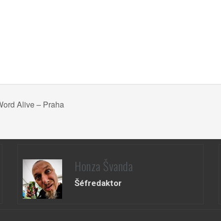
Word Alive – Praha
Honza Švanda
Šéfredaktor