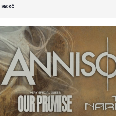
– 950KČ