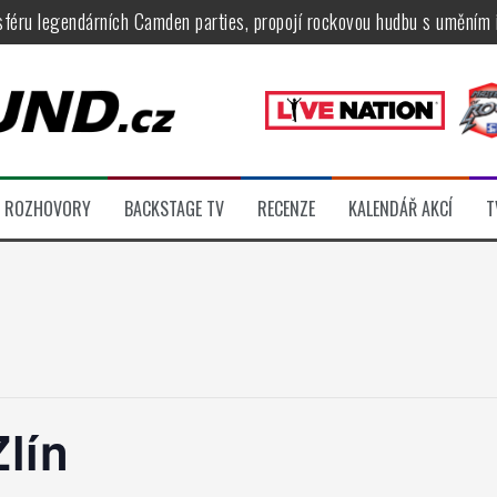
féru legendárních Camden parties, propojí rockovou hudbu s uměním 
tu na Veveří u Brna, návštěvníky potěší Rybičky 48, Harlej, Krucipüsk 
velkém, zámeckou zahradu ovládli Dymytry, Krucipüsk, Tublatanka i Vi
ní Apocalyptica, legendární Root i s Big Bossem či velká párty s Gree
 System a Moonlight Haze probudili i poslední spáče, Freedom Call roz
ROZHOVORY
BACKSTAGE TV
RECENZE
KALENDÁŘ AKCÍ
T
ídli večer plný čistokrevného heavy metalu
lín