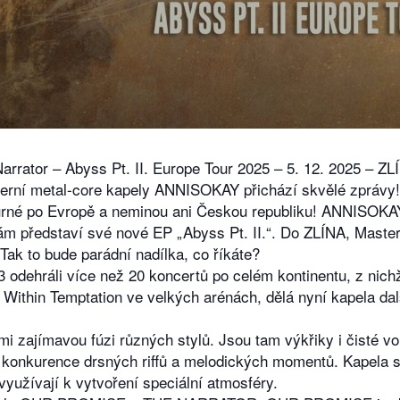
rator – Abyss Pt. II. Europe Tour 2025 – 5. 12. 2025 – ZL
derní metal-core kapely ANNISOKAY přichází skvělé zprávy!
turné po Evropě a neminou ani Českou republiku! ANNISOKA
m představí své nové EP „Abyss Pt. II.“. Do ZLÍNA, Master
Tak to bude parádní nadílka, co říkáte?
odehráli více než 20 koncertů po celém kontinentu, z nich
Within Temptation ve velkých arénách, dělá nyní kapela dal
i zajímavou fúzi různých stylů. Jsou tam výkřiky i čisté vo
á konkurence drsných riffů a melodických momentů. Kapela 
užívají k vytvoření speciální atmosféry.