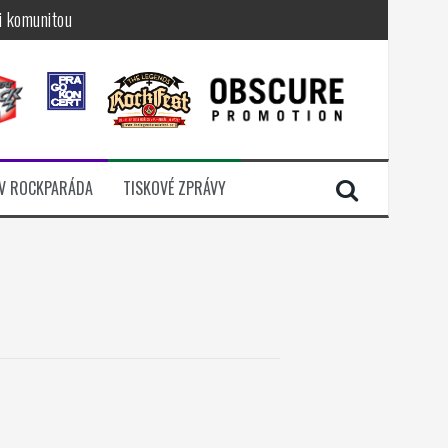
i komunitou
a další
sací zámek
n Jellÿ
dávali radost
V ROCKPARÁDA
TISKOVÉ ZPRÁVY