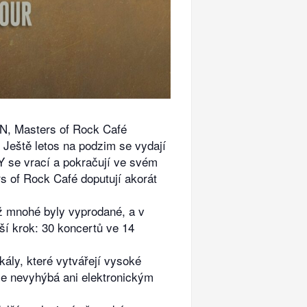
ÍN, Masters of Rock Café
 Ještě letos na podzim se vydají
Y se vrací a pokračují ve svém
s of Rock Café doputují akorát
ž mnohé byly vyprodané, a v
ší krok: 30 koncertů ve 14
kály, které vytvářejí vysoké
se nevyhýbá ani elektronickým