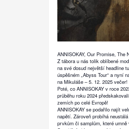
ANNISOKAY, Our Promise, The Nar
Z tábora u nás tolik oblíbené mo
na své dosud největší headline 
úspěšném „Abyss Tour“ a nyní ná
na Mikuláše – 5. 12. 2025 večer! 
Poté, co ANNISOKAY v roce 2023 
průběhu roku 2024 předskakovali 
zemích po celé Evropě!
ANNISOKAY se podařilo najít velm
napětí. Zároveň probíhá neustál
prvkům či samplům, které umně vy