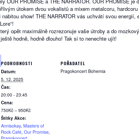
kapely OUR PROMISE a THE NARRATOR. OUR PROMISE je da
uřlivým útokem dvou vokalistů a mixem metalcoru, hardcoru
mi nabitou show! THE NARRATOR vás uchvátí svou energií, e
Lore“!
 který opět maximálně rozrezonuje vaše útroby a do mozkovýc
 ještě hodně, hodně dlouho! Tak si to nenechte ujít!
PODROBNOSTI
POŘADATEL
Pragokoncert Bohemia
Datum:
5. 12. 2025
Čas:
20:00 - 23:45
Cena:
750Kč – 950Kč
Štítky Akce:
Annisokay
,
Masters of
Rock Café
,
Our Promise
,
Pragokoncert
,