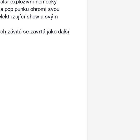
lší explozivní německý
 a pop punku ohromí svou
lektrizující show a svým
h závitů se zavrtá jako další