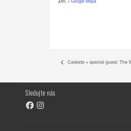
Zlín
,
+ Google Mapa
Caskets + special guest: The 
Sledujte nás
Facebook
Instagram