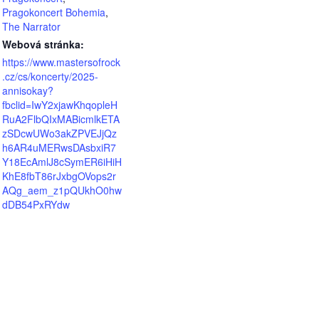
Pragokoncert Bohemia
,
The Narrator
Webová stránka:
https://www.mastersofrock
.cz/cs/koncerty/2025-
annisokay?
fbclid=IwY2xjawKhqopleH
RuA2FlbQIxMABicmlkETA
zSDcwUWo3akZPVEJjQz
h6AR4uMERwsDAsbxiR7
Y18EcAmlJ8cSymER6iHiH
KhE8fbT86rJxbgOVops2r
AQg_aem_z1pQUkhO0hw
dDB54PxRYdw