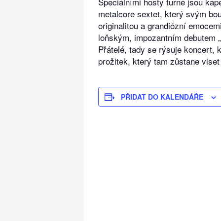
Speciálními hosty turné jsou 
metalcore sextet, který svým bo
originalitou a grandiózní emoce
loňským, impozantním debutem „
Přátelé, tady se rýsuje koncert,
prožitek, který tam zůstane viset
PŘIDAT DO KALENDÁŘE