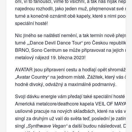
oni, ví to fanoušci, víme to všichni, a tak nás nijak nepře
najednou rozhodli, jako jeden muž, přejmenovat své nad
turné a konečně oznámit obě kapely, které s nimi pocestu
speciální hosté!
Nic jiného se naštěstí nemění, a tak termín nově přejm
turné „„Dance Devil Dance Tour“ pro Českou republiku 
BRNO, Sono Centrum se může připravovat na jejich n
metalový nájezd 19. března 2023!
AVATAR jsou připraveni cestu a hodlají opět shromáždit 
„Avatar Country“ na jednom místě. Zážitek, který vás če
hodně divoký, odvážný a maximálně podmanivý.
Svoji dávku energie vám předají také speciální hosté tur
Americká metalcore/deathcore kapela VEIL OF MAYA, k
usilovně pracuje na nových skladbách, které na vás vych
singl za druhým už valí do světa teď, poslední je zatím
singl
„Synthwave Vegan“
a další budou následovat. Dr