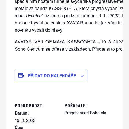
speciálním hostem turné je švýcarská progressive/melo
metalová banda KASSOGHTA, která chystá vydání své
alba
„rEvolve“
už teď na podzim, přesně 11.11.2022. Pa
budou chystat na cestu s AVATAR a na to, jak vám tuto s
novinku vypálí do hlavy!
AVATAR, VEIL OF MAYA, KASSOGHTA – 19. 3. 2023. 
Sono Centrum se otřese v základech. Přijďte si to prožít!
PŘIDAT DO KALENDÁŘE
PODROBNOSTI
POŘADATEL
Pragokoncert Bohemia
Datum:
19. 3. 2023
Čas: