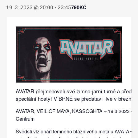
790KČ
19. 3. 2023 @ 20:00
-
23:45
AVATAR přejmenovali své zimno-jarní turné a předsta
speciální hosty! V BRNĚ se představí live v březnu 
AVATAR, VEIL OF MAYA, KASSOGHTA – 19.3.2023 – 
Centrum
Švédští vizionáři temného bláznivého metalu AVATAR jsou