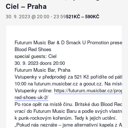
Ciel – Praha
521KČ – 590KČ
30. 9. 2023 @ 20:00
-
23:59
Futurum Music Bar & D Smack U Promotion present
Blood Red Shoes
special guests: Ciel
30. 9. 2023 doors 20:00
Futurum Music Bar, Praha
Vstupenky v předprodeji za 521 Kč pořídíte od pátku
10:00 na futurum.musicbar.cz a goout.cz. Na místě 
Vstupenky online:
https://futurum.musicbar.cz/progr
red-shoes-uk-2/
Po roce opět na místě činu. Britské duo Blood Red 
vrací do Futurum Music Baru a podle svých vlastních
k punk-rockovým kořenům. Tedy k jejich uctění.
„Pokud nás neznáte – jsme alternativní kapela z Angl