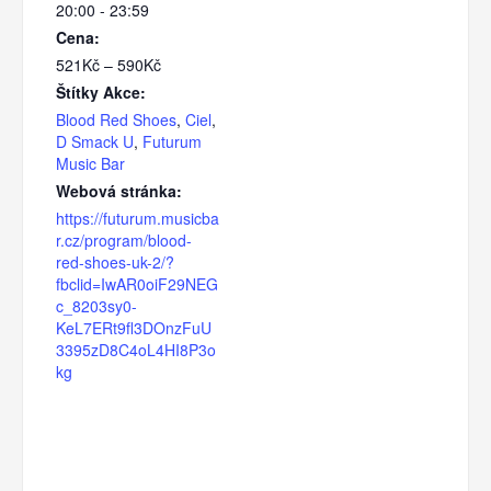
20:00 - 23:59
Cena:
521Kč – 590Kč
Štítky Akce:
Blood Red Shoes
,
Ciel
,
D Smack U
,
Futurum
Music Bar
Webová stránka:
https://futurum.musicba
r.cz/program/blood-
red-shoes-uk-2/?
fbclid=IwAR0oiF29NEG
c_8203sy0-
KeL7ERt9fl3DOnzFuU
3395zD8C4oL4HI8P3o
kg