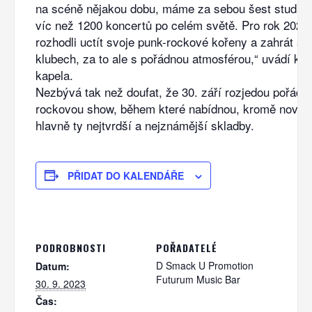
na scéně nějakou dobu, máme za sebou šest studiov
víc než 1200 koncertů po celém světě. Pro rok 2023
rozhodli uctít svoje punk-rockové kořeny a zahrát si
klubech, za to ale s pořádnou atmosférou,“ uvádí k t
kapela.
Nezbývá tak než doufat, že 30. září rozjedou pořádn
rockovou show, během které nabídnou, kromě novějš
hlavně ty nejtvrdší a nejznámější skladby.
PŘIDAT DO KALENDÁŘE
PODROBNOSTI
POŘADATELÉ
D Smack U Promotion
Datum:
Futurum Music Bar
30. 9. 2023
Čas: