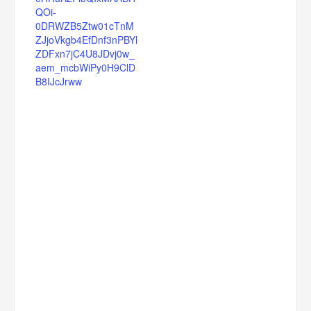
QOi-
0DRWZB5Ztw01cTnM
ZJjoVkgb4EfDnf3nPBYl
ZDFxn7jC4U8JDvj0w_
aem_mcbWiPy0H9ClD
B8IJcJrww