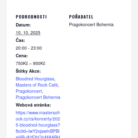
PODROBNOSTI
POŘADATEL
Pragokoncert Bohemia
Datum:
10. 10. 2025
Čas:
20:00 - 23:00
Cena:
750Kč – 950Kč
Štítky Akce:
Bloodred Hourglass
,
Masters of Rock Café
,
Pragokoncert
,
Pragokoncert Bohemia
Webová stránka:
https://www.mastersofr
ock.cz/cs/koncerty/202
5-bloodred-hourglass?
fbclid=IwY2xjawInBPBl
eHRuA2FlbQIxMAABH