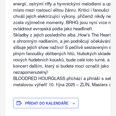
energií, ostrými riffy a hymnickými melodiemi a upevn
místo mezi rostoucí elitou žánru. Kritici i fanoušci 
chválí jejich elektrizující výkony, přičemž nikdy není
zcela výjimečné momenty. BRHG jsou nyní více než 
ovládnout evropská pódia jako headlineři.
Skladby z jejich posledního alba „How’s The Heart?“ 
s ohromným nadšením, a jen podněcují očekávání to
slibuje jejich show naživo! S pečlivě sestaveným set
plným fanoušky oblíbených hitů, hlubokých skladeb, 
nových hudebních kousků, bude celé toto turné, a ted
koncert dalším, který si budete moci označit jako
nezapomenutelný!
BLOODRED HOURGLASS přichází a přináší s sebo
metalovou výheň! 10. října 2025 – ZLÍN, Masters of 
PŘIDAT DO KALENDÁŘE