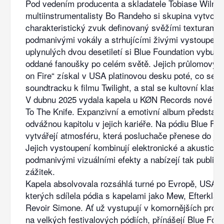
Pod vedením producenta a skladatele Tobiase Wilner
multiinstrumentalisty Bo Randeho si skupina vytvořil
charakteristický zvuk definovaný svěžími texturami,
podmanivými vokály a strhujícími živými vystoupen
uplynulých dvou desetiletí si Blue Foundation vybudo
oddané fanoušky po celém světě. Jejich průlomový s
on Fire“ získal v USA platinovou desku poté, co se ob
soundtracku k filmu Twilight, a stal se kultovní klasik
V dubnu 2025 vydala kapela u KØN Records nové al
To The Knife. Expanzivní a emotivní album představ
odvážnou kapitolu v jejich kariéře. Na pódiu Blue Fo
vytvářejí atmosféru, která posluchače přenese do jin
Jejich vystoupení kombinují elektronické a akustické
podmanivými vizuálními efekty a nabízejí tak publiku
zážitek.
Kapela absolvovala rozsáhlá turné po Evropě, USA a 
kterých sdílela pódia s kapelami jako Mew, Efterkla
Revoir Simone. Ať už vystupují v komornějších pros
na velkých festivalových pódiích, přínášejí Blue Fou