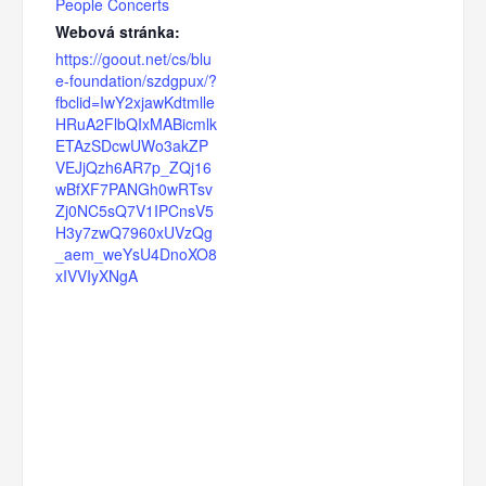
People Concerts
Webová stránka:
https://goout.net/cs/blu
e-foundation/szdgpux/?
fbclid=IwY2xjawKdtmlle
HRuA2FlbQIxMABicmlk
ETAzSDcwUWo3akZP
VEJjQzh6AR7p_ZQj16
wBfXF7PANGh0wRTsv
Zj0NC5sQ7V1IPCnsV5
H3y7zwQ7960xUVzQg
_aem_weYsU4DnoXO8
xIVVIyXNgA