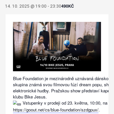
490KČ
14. 10. 2025 @ 19:00
-
23:30
Blue Foundation je mezinárodně uznávaná dánsko-a
skupina známá svou filmovou fúzí dream popu, shoe
elektronické hudby. Pražskou show představí kapela 
klubu Bike Jesus.
Vstupenky v prodeji od 23. května, 10:00, na 
https://goout.net/cs/blue-foundation/szdgpux/
.