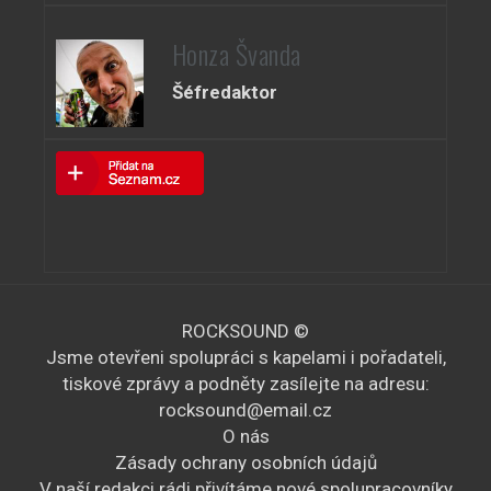
Honza Švanda
Šéfredaktor
ROCKSOUND ©
Jsme otevřeni spolupráci s kapelami i pořadateli,
tiskové zprávy a podněty zasílejte na adresu:
rocksound@email.cz
O nás
Zásady ochrany osobních údajů
V naší redakci rádi přivítáme nové spolupracovníky