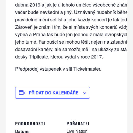
dubna 2019 a jak je u tohoto umělce všeobecně známo,
večer bude nevšední a jiný. Uznávaný hudebník během 
pravidelně mění setlist a jeho každý koncert je tak jedi
Zároveň je znám i tím, že si místa svých koncertů vždy p
vybírá a Praha tak bude jen jednou z mála evropských 
jeho turné. Fanoušci se mohou těšit nejen na zásadní s
dosavadní kariéry, ale samozřejmě i na ukázky ze stále 
desky Triplicate, kterou vydal v roce 2017.
Předprodej vstupenek v síti Ticketmaster.
PŘIDAT DO KALENDÁŘE
PODROBNOSTI
POŘADATEL
Live Nation
Datum: