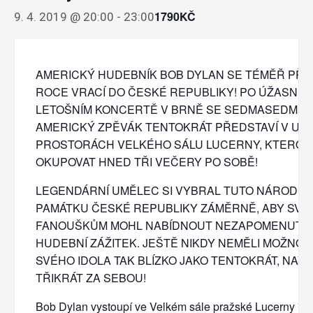
1790KČ
9. 4. 2019 @ 20:00
-
23:00
AMERICKÝ HUDEBNÍK BOB DYLAN SE TÉMĚŘ PŘE
ROCE VRACÍ DO ČESKÉ REPUBLIKY! PO ÚŽASNÉ
LETOŠNÍM KONCERTĚ V BRNĚ SE SEDMASEDMDE
AMERICKÝ ZPĚVÁK TENTOKRÁT PŘEDSTAVÍ V UNI
PROSTORÁCH VELKÉHO SÁLU LUCERNY, KTEROU
OKUPOVAT HNED TŘI VEČERY PO SOBĚ!
LEGENDÁRNÍ UMĚLEC SI VYBRAL TUTO NÁRODNÍ
PAMÁTKU ČESKÉ REPUBLIKY ZÁMĚRNĚ, ABY SVÝ
FANOUŠKŮM MOHL NABÍDNOUT NEZAPOMENUTE
HUDEBNÍ ZÁŽITEK. JEŠTĚ NIKDY NEMĚLI MOŽNOS
SVÉHO IDOLA TAK BLÍZKO JAKO TENTOKRÁT, NAV
TŘIKRÁT ZA SEBOU!
Bob Dylan vystoupí ve Velkém sále pražské Lucerny 7., 8