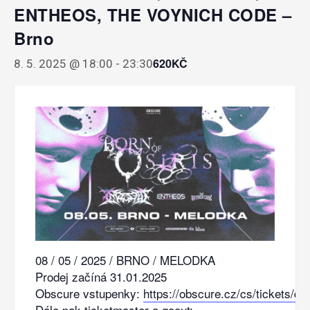
ENTHEOS, THE VOYNICH CODE –
Brno
620KČ
8. 5. 2025 @ 18:00
-
23:30
08 / 05 / 2025 / BRNO / MELODKA
Prodej začíná 31.01.2025
Obscure vstupenky:
https://obscure.cz/cs/tickets/det
Dále pak ticketmaster a goout: