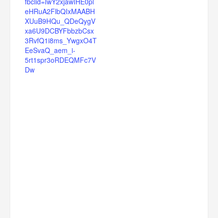
fbclid=IwY2xjawIHE0pl
eHRuA2FlbQIxMAABH
XUuB9HQu_QDeQygV
xa6U9DCBYFbbzbCsx
3RvfQ1i8ms_YwgxO4T
EeSvaQ_aem_i-
5rt1spr3oRDEQMFc7V
Dw