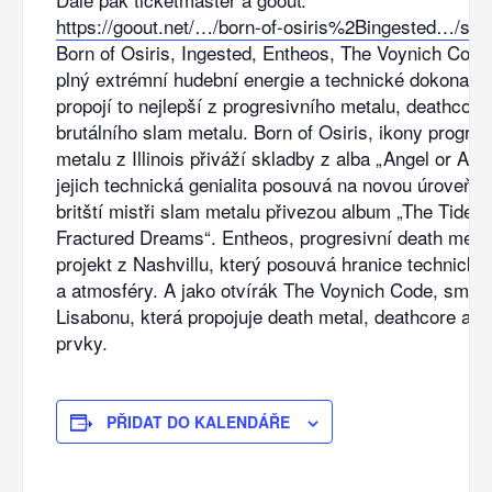
https://goout.net/…/born-of-osiris%2Bingested…/szn
Born of Osiris, Ingested, Entheos, The Voynich Code
plný extrémní hudební energie a technické dokonalost
propojí to nejlepší z progresivního metalu, deathcoru
brutálního slam metalu. Born of Osiris, ikony progres
metalu z Illinois přiváží skladby z alba „Angel or Alie
jejich technická genialita posouvá na novou úroveň. 
britští mistři slam metalu přivezou album „The Tide 
Fractured Dreams“. Entheos, progresivní death meta
projekt z Nashvillu, který posouvá hranice technické 
a atmosféry. A jako otvírák The Voynich Code, smršť
Lisabonu, která propojuje death metal, deathcore a p
prvky.
PŘIDAT DO KALENDÁŘE