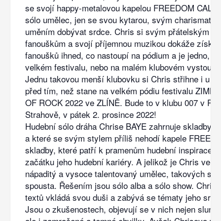
se svojí happy-metalovou kapelou FREEDOM CALL, 
sólo umělec, jen se svou kytarou, svým charismate
uměním dobývat srdce. Chris si svým přátelským př
fanouškům a svojí příjemnou muzikou dokáže získat
fanoušků ihned, co nastoupí na pódium a je jedno, je-l
velkém festivalu, nebo na malém klubovém vystoupe
Jednu takovou menší klubovku si Chris střihne i u n
před tím, než stane na velkém pódiu festivalu ZIM
OF ROCK 2022 ve ZLÍNĚ. Bude to v klubu 007 v PR
Strahově, v pátek 2. prosince 2022!
Hudební sólo dráha Chrise BAYE zahrnuje skladby, k
a které se svým stylem příliš nehodí kapele FREE
skladby, které patří k pramenům hudební inspirace C
začátku jeho hudební kariéry. A jelikož je Chris velmi
nápaditý a vysoce talentovaný umělec, takových skl
spousta. Řešením jsou sólo alba a sólo show. Chris
textů vkládá svou duši a zabývá se tématy jeho srdci
Jsou o zkušenostech, objevují se v nich nejen sluní
ale i zamračené a temné chvilky. Avšak Chrisova vr