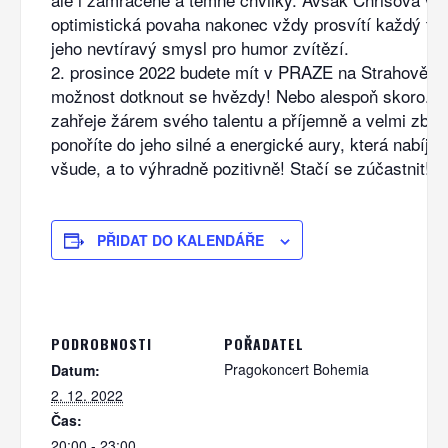
optimistická povaha nakonec vždy prosvítí každý te
jeho nevtíravý smysl pro humor zvítězí.
2. prosince 2022 budete mít v PRAZE na Strahově, v
možnost dotknout se hvězdy! Nebo alespoň skoro. C
zahřeje žárem svého talentu a příjemně a velmi zblí
ponoříte do jeho silné a energické aury, která nabíjí 
všude, a to výhradně pozitivně! Stačí se zúčastnit!
PŘIDAT DO KALENDÁŘE
PODROBNOSTI
POŘADATEL
Pragokoncert Bohemia
Datum:
2. 12. 2022
Čas:
20:00 - 23:00