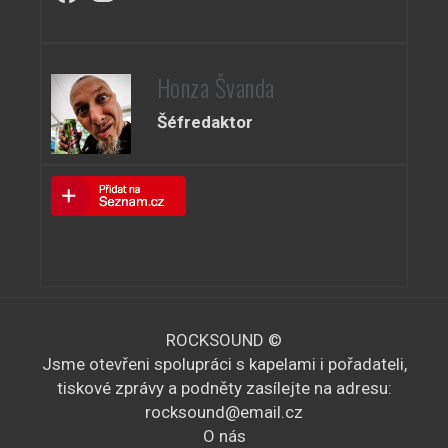
Honza Švanda
Šéfredaktor
ROCKSOUND ©
Jsme otevřeni spolupráci s kapelami i pořadateli,
tiskové zprávy a podněty zasílejte na adresu:
rocksound@email.cz
O nás