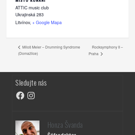
ATTIC music club
Ukrajinská 283
Litvínov
,
+ Google Mapa
Rocksymphony II –
Miloš Meier – Drumming Syndrome
(Domažlice)
Praha
Sledujte nás
Facebook
Instagram
Honza Švanda