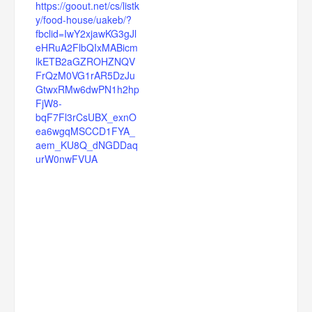
https://goout.net/cs/listk
y/food-house/uakeb/?
fbclid=IwY2xjawKG3gJl
eHRuA2FlbQIxMABicm
lkETB2aGZROHZNQV
FrQzM0VG1rAR5DzJu
GtwxRMw6dwPN1h2hp
FjW8-
bqF7Fl3rCsUBX_exnO
ea6wgqMSCCD1FYA_
aem_KU8Q_dNGDDaq
urW0nwFVUA