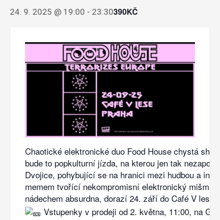
390KČ
24. 9. 2025 @ 19:00
-
23:30
Chaotické elektronické duo Food House chystá show
bude to popkulturní jízda, na kterou jen tak nezapom
Dvojice, pohybující se na hranici mezi hudbou a int
memem tvořící nekompromisní elektronický mišmaš
nádechem absurdna, dorazí 24. září do Café V lese.
Vstupenky v prodeji od 2. května, 11:00, na G