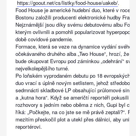
https://goout.net/cs/listky/food-house/uakeb/
.
Food House je americké hudební duo, které v roce 2
Bostonu založili producenti elektronické hudby Fraxi
Nejznámější jsou díky svému debutovému albu Food
kterým ovlivnili a pomohli popularizovat hyperpopov
době covidové pandemie.
Formace, která se veze na dynamice vydání svého d
očekávaného druhého alba „Two House“, hrozí, že let
bude okupovat Evropu pod záminkou „odehrání“ své
nejvelkolepějšího turné.
Po loňském vyprodaném debutu po 18 evropských m
duo vrací s úplně novým setlistem, jehož středobodem
sedmnácti skladbové LP obsahující průlomové singly 
a „kutna hora“. Když se američtí reportéři pokusili zí
rozhovory s jedním nebo oběma z nich, Gupi byl cito
říká: „Počkejte, na co jste se mě právě zeptali?“. Fr
mezitím přeskočil plot a utekl přes dálnici, aby unik
reportérovi.