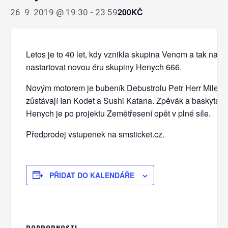
200KČ
26. 9. 2019 @ 19:30
-
23:59
Letos je to 40 let, kdy vznikla skupina Venom a tak nasta
nastartovat novou éru skupiny Henych 666.
Novým motorem je bubeník Debustrolu Petr Herr Miler. U
zůstávají Ian Kodet a Sushi Katana. Zpěvák a baskytaris
Henych je po projektu Zemětřesení opět v plné síle.
Předprodej vstupenek na smsticket.cz.
PŘIDAT DO KALENDÁŘE
PODROBNOSTI