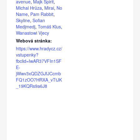
avenue
,
Majk Spirit
,
Michal Hrůza
,
Mirai
,
No
Name
,
Pam Rabbit
,
Skyline
,
Sofian
Medjmedj
,
Tomáš Klus
,
Wanastowi Vjecy
Webová stránka:
https://www.hradycz.cz/
vstupenky?
fbclid=IwAR37VFIn1SF
E-
jWwv3xQDZGJfJCcmb
FQ1zOO7HRXA_vTtJK
_19KQRs9a6J8