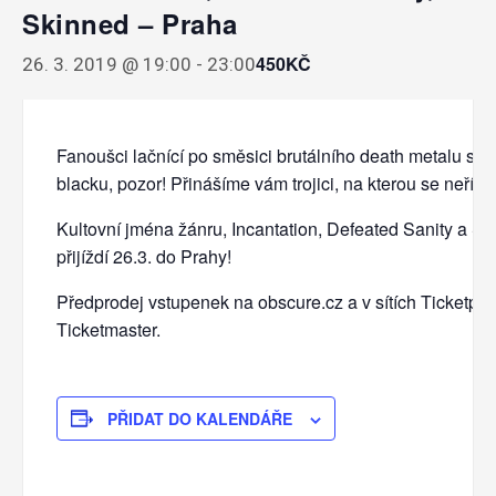
Skinned – Praha
450KČ
26. 3. 2019 @ 19:00
-
23:00
Fanoušci lačnící po směsici brutálního death metalu se 
blacku, pozor! Přinášíme vám trojici, na kterou se neříká
Kultovní jména žánru, Incantation, Defeated Sanity a S
přijíždí 26.3. do Prahy!
Předprodej vstupenek na obscure.cz a v sítích Ticketport
Ticketmaster.
PŘIDAT DO KALENDÁŘE