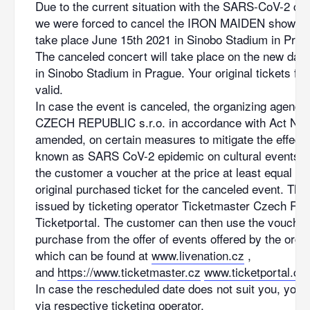
Due to the current situation with the SARS-CoV-2 co
we were forced to cancel the IRON MAIDEN show da
take place June 15th 2021 in Sinobo Stadium in Prag
The canceled concert will take place on the new date
in Sinobo Stadium in Prague. Your original tickets for
valid.
In case the event is canceled, the organizing agen
CZECH REPUBLIC s.r.o. in accordance with Act No. 
amended, on certain measures to mitigate the effects
known as SARS CoV-2 epidemic on cultural events, is
the customer a voucher at the price at least equal to 
original purchased ticket for the canceled event. This
issued by ticketing operator Ticketmaster Czech Rep
Ticketportal. The customer can then use the voucher 
purchase from the offer of events offered by the organi
which can be found at
www.livenation.cz
,
and
https://www.ticketmaster.cz
www.ticketportal.cz
In case the rescheduled date does not suit you, you 
via respective ticketing operator.