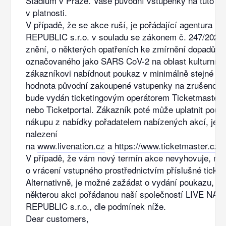
Stadium v Praze. Vaše původní vstupenky na tuto akc
v platnosti.
V případě, že se akce ruší, je pořádající agentura
REPUBLIC s.r.o. v souladu se zákonem č. 247/2020 
znění, o některých opatřeních ke zmírnění dopadů e
označovaného jako SARS CoV-2 na oblast kulturních
zákazníkovi nabídnout poukaz v minimálně stejné hod
hodnota původní zakoupené vstupenky na zrušenou a
bude vydán ticketingovým operátorem Ticketmaster 
nebo Ticketportal. Zákazník poté může uplatnit pouk
nákupu z nabídky pořadatelem nabízených akcí, jejic
nalezení
na
www.livenation.cz
a
https://www.ticketmaster.cz
V případě, že vám nový termín akce nevyhovuje, má
o vrácení vstupného prostřednictvím příslušné ticket
Alternativně, je možné zažádat o vydání poukazu, kte
některou akci pořádanou naší společností LIVE N
REPUBLIC s.r.o., dle podmínek níže.
Dear customers,