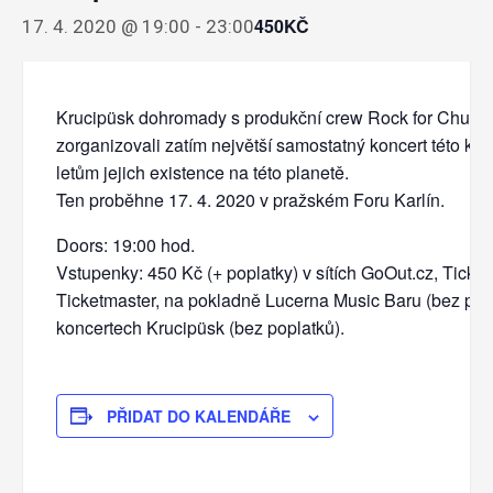
450KČ
17. 4. 2020 @ 19:00
-
23:00
Krucipüsk dohromady s produkční crew Rock for Churchi
zorganizovali zatím největší samostatný koncert této ka
letům jejich existence na této planetě.
Ten proběhne 17. 4. 2020 v pražském Foru Karlín.
Doors: 19:00 hod.
Vstupenky: 450 Kč (+ poplatky) v sítích GoOut.cz, Ticketp
Ticketmaster, na pokladně Lucerna Music Baru (bez pop
koncertech Krucipüsk (bez poplatků).
PŘIDAT DO KALENDÁŘE