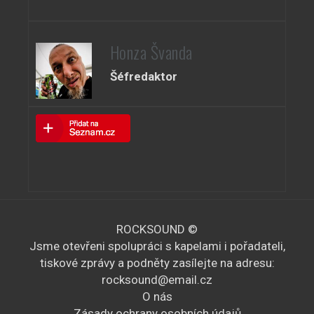
Honza Švanda
Šéfredaktor
ROCKSOUND ©
Jsme otevřeni spolupráci s kapelami i pořadateli,
tiskové zprávy a podněty zasílejte na adresu:
rocksound@email.cz
O nás
Zásady ochrany osobních údajů