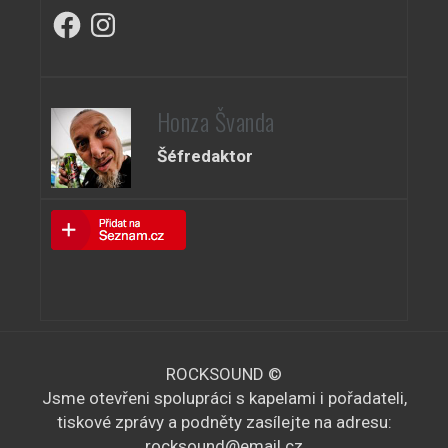
Facebook
Instagram
Honza Švanda
Šéfredaktor
ROCKSOUND ©
Jsme otevřeni spolupráci s kapelami i pořadateli,
tiskové zprávy a podněty zasílejte na adresu:
rocksound@email.cz