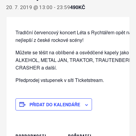
490KČ
20. 7. 2019 @ 13:00
-
23:59
Tradiční červencový koncert Léta s Rychtářem opět nabí
nejlepší z české rockové scény!
Můžete se těšit na oblíbené a osvědčené kapely jako j
ALKEHOL, METAL JAN, TRAKTOR, TRAUTENBERK,
CRASHER a další.
Předprodej vstupenek v síti Ticketstream.
PŘIDAT DO KALENDÁŘE
PODROBNOSTI
POŘADATEL