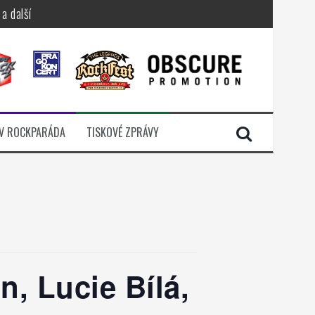
a další
sací zámek
n Jellÿ
dávali radost
V ROCKPARÁDA
TISKOVÉ ZPRÁVY
i komunitou
, Lucie Bílá,