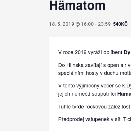
Hämatom
540KČ
18. 5. 2019 @ 16:00
-
23:59
V roce 2019 vyráží oblíbení
Dy
Do Hlinska zavítají s open air
speciálními hosty v duchu mott
V tento výjimečný večer se k D
jejich němečtí souputníci
Häma
Tuhle tvrdě rockovou záležitost
Předprodej vstupenek v síti Ti