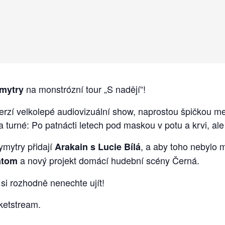
na monstrózní tour „S nadějí“!
mytry
 verzí velkolepé audiovizuální show, naprostou špičkou m
a turné: Po patnácti letech pod maskou v potu a krvi, al
ymytry přidají
, a aby toho nebylo m
Arakain s Lucie Bílá
a nový projekt domácí hudební scény Černá.
tom
 si rozhodně nenechte ujít!
cketstream.