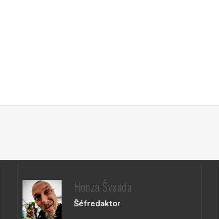
Honza Švanda
Šéfredaktor