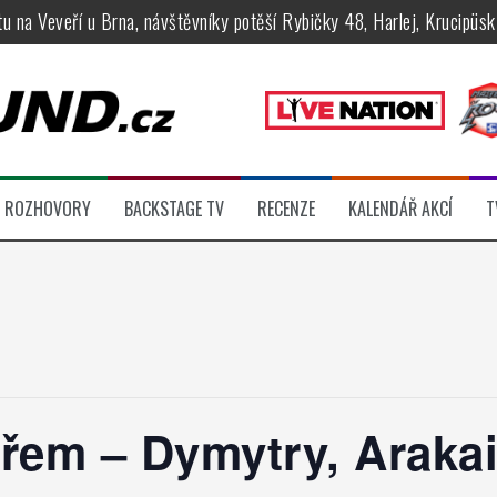
tu na Veveří u Brna, návštěvníky potěší Rybičky 48, Harlej, Krucipüsk 
velkém, zámeckou zahradu ovládli Dymytry, Krucipüsk, Tublatanka i Vi
ní Apocalyptica, legendární Root i s Big Bossem či velká párty s Gree
 System a Moonlight Haze probudili i poslední spáče, Freedom Call roz
rtovaly legendy Anthrax a Accept
ROZHOVORY
BACKSTAGE TV
RECENZE
KALENDÁŘ AKCÍ
T
féru legendárních Camden parties, propojí rockovou hudbu s uměním 
řem – Dymytry, Arakain