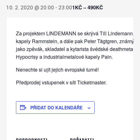
1KČ – 490KČ
10. 2. 2020 @ 20:00
-
23:00
Za projektem LINDEMANN se skrývá Till Lindemann, f
kapely Rammstein, a dále pak Peter Tägtgren, známý p
jako zpěvák, skladatel a kytarista švédské deathmetalo
Hypocrisy a industrialmetalové kapely Pain.
Nenechte si ujít jejich evropské turné!
Předprodej vstupenek v síti Ticketmaster.
PŘIDAT DO KALENDÁŘE
PODROBNOSTI
POŘADATEL