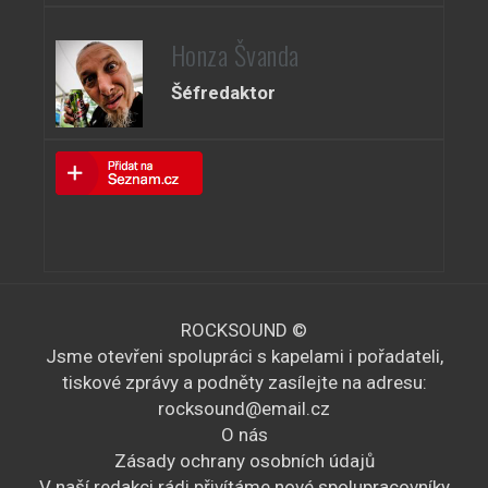
Honza Švanda
Šéfredaktor
ROCKSOUND ©
Jsme otevřeni spolupráci s kapelami i pořadateli,
tiskové zprávy a podněty zasílejte na adresu:
rocksound@email.cz
O nás
Zásady ochrany osobních údajů
V naší redakci rádi přivítáme nové spolupracovníky