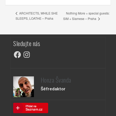
Nothing More + special guests:
ARCHITECTS, WHILE SHE
SLEEPS, LOATHE – Praha
SiM + Siamese – Praha
Sledujte nás
Facebook
Instagram
Honza Švanda
Šéfredaktor