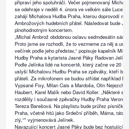
připraví jeho spoluhráči. Večer pojmenovaný Michal
se odehraje v neděli 4. února ve velkém sále Lucern
zahájí Michalova Hudba Praha, kterou doprovodí mn
Ambrožových hudebních přátel. Následovat bude Ja
plnohodnotným koncertem.
„Michal Ambrož obdobnou oslavu sedmdesátin sám p
Proto jsme se rozhodli, že to vezmeme za něj a us
večírek podle jeho představ,“ popisuje kapelník Mich
Hudby Praha a kytarista Jasné Páky Radovan Jelíne
Podle Jelínka lidé na koncertě, který začne ve 20 hod
uslyší Michalovu Hudbu Praha se zpěváky, kteří byli
přáteli. Za mikrofonem se budou střídat například Má
Vypsané Fixy, Milan Cais a Mardoša, Olin Nejezchl
Haubert, Karel Malík nebo David Koller. „Některé skl
rozdělily i současné zpěvačky Hudby Praha Veronika
Tereza Barešová. Na playlistu bude průřez písnička
Praha, včetně hitů jako Srdeční příběh, Máma, táta 
zlý,“* vyjmenovává Jelínek.
Navazující koncert Jasné Páky bude bez hostujících