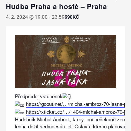
Hudba Praha a hosté – Praha
690KČ
4. 2. 2024 @ 19:00
-
23:59
Předprodej vstupenek
https://goout.net/…/michal-ambroz-70-jasna-pa
https://xticket.cz/…/1404-michal-ambroz-70-j
Hudebník Michal Ambrož, který loni nečekaně zemřel
ledna dožil sedmdesáti let. Oslavu, kterou plánoval,