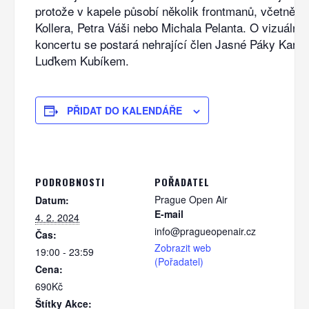
protože v kapele působí několik frontmanů, včetně D
Kollera, Petra Váši nebo Michala Pelanta. O vizuální 
koncertu se postará nehrající člen Jasné Páky Karel
Luďkem Kubíkem.
PŘIDAT DO KALENDÁŘE
PODROBNOSTI
POŘADATEL
Prague Open Air
Datum:
E-mail
4. 2. 2024
info@pragueopenair.cz
Čas:
Zobrazit web
19:00 - 23:59
(Pořadatel)
Cena:
690Kč
Štítky Akce: