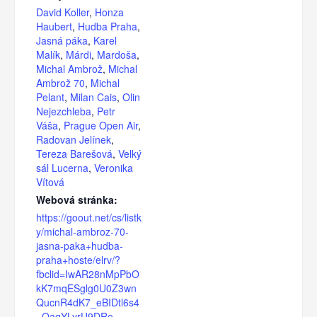
David Koller
,
Honza
Haubert
,
Hudba Praha
,
Jasná páka
,
Karel
Malík
,
Márdi
,
Mardoša
,
Michal Ambrož
,
Michal
Ambrož 70
,
Michal
Pelant
,
Milan Cais
,
Olin
Nejezchleba
,
Petr
Váša
,
Prague Open Air
,
Radovan Jelínek
,
Tereza Barešová
,
Velký
sál Lucerna
,
Veronika
Vítová
Webová stránka:
https://goout.net/cs/listk
y/michal-ambroz-70-
jasna-paka+hudba-
praha+hoste/elrv/?
fbclid=IwAR28nMpPbO
kK7mqESglg0U0Z3wn
QucnR4dK7_eBIDtl6s4
_QaqYLyrU9DRo