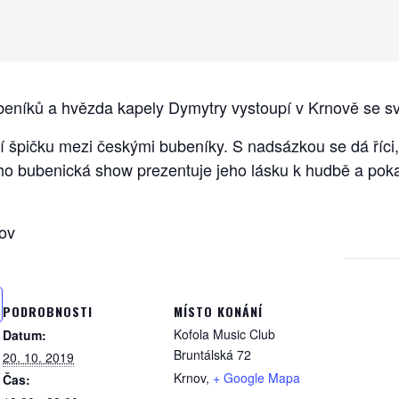
eníků a hvězda kapely Dymytry vystoupí v Krnově se svo
ní špičku mezi českými bubeníky. S nadsázkou se dá říci
ho bubenická show prezentuje jeho lásku k hudbě a poka
ov
PODROBNOSTI
MÍSTO KONÁNÍ
Kofola Music Club
Datum:
Bruntálská 72
20. 10. 2019
Krnov
,
+ Google Mapa
Čas: