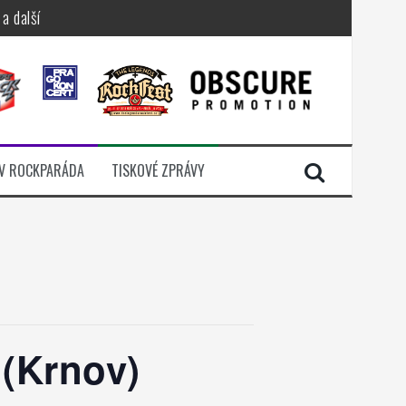
a další
sací zámek
n Jellÿ
dávali radost
V ROCKPARÁDA
TISKOVÉ ZPRÁVY
i komunitou
(Krnov)