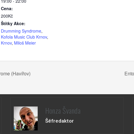
19:00 - 22:00
Cena:
200Kč
Štítky Akce:
Drumming Syndrome
,
Kofola Music Club Krnov
,
Krnov
,
Miloš Meier
ome (Havířov)
Ento
Honza Švanda
Šéfredaktor