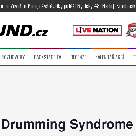
tu na Veveří u Brna, návštěvníky potěší Rybičky 48, Harlej, Krucipüsk 
velkém, zámeckou zahradu ovládli Dymytry, Krucipüsk, Tublatanka i Vi
ní Apocalyptica, legendární Root i s Big Bossem či velká párty s Gree
 System a Moonlight Haze probudili i poslední spáče, Freedom Call roz
rtovaly legendy Anthrax a Accept
ROZHOVORY
BACKSTAGE TV
RECENZE
KALENDÁŘ AKCÍ
T
féru legendárních Camden parties, propojí rockovou hudbu s uměním 
– Drumming Syndrome 