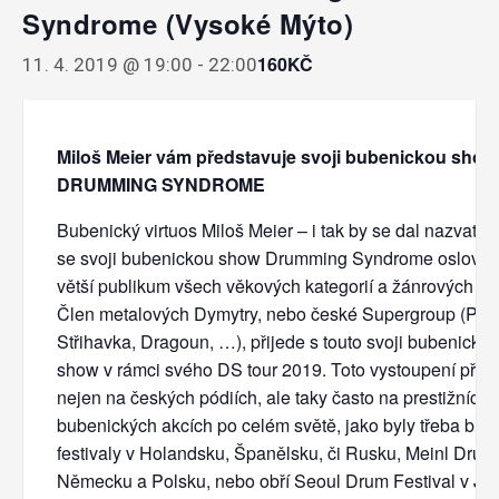
Syndrome (Vysoké Mýto)
160KČ
11. 4. 2019 @ 19:00
-
22:00
Miloš Meier vám představuje svoji bubenickou show
DRUMMING SYNDROME
Bubenický virtuos Miloš Meier – i tak by se dal nazvat bu
se svoji bubenickou show Drumming Syndrome oslovuje
větší publikum všech věkových kategorií a žánrových od
Člen metalových Dymytry, nebo české Supergroup (Pavl
Střihavka, Dragoun, …), přijede s touto svoji bubenick
show v rámci svého DS tour 2019. Toto vystoupení před
nejen na českých pódiích, ale taky často na prestižních
bubenických akcích po celém světě, jako byly třeba bub
festivaly v Holandsku, Španělsku, či Rusku, Meinl Drum 
Německu a Polsku, nebo obří Seoul Drum Festival v Jižn