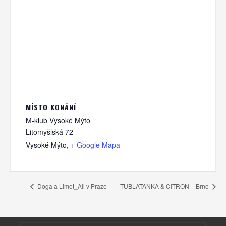
MÍSTO KONÁNÍ
M-klub Vysoké Mýto
Litomyšlská 72
Vysoké Mýto
,
+ Google Mapa
Doga a Limet_All v Praze
TUBLATANKA & CITRON – Brno