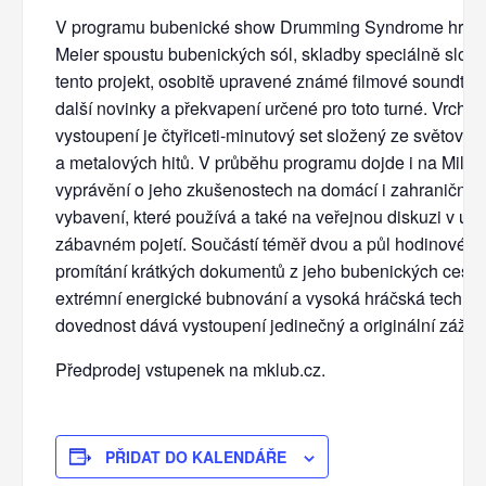
V programu bubenické show Drumming Syndrome hraje
Meier spoustu bubenických sól, skladby speciálně slož
tento projekt, osobitě upravené známé filmové soundtra
další novinky a překvapení určené pro toto turné. Vrcho
vystoupení je čtyřiceti-minutový set složený ze světový
a metalových hitů. V průběhu programu dojde i na Milo
vyprávění o jeho zkušenostech na domácí i zahraniční s
vybavení, které používá a také na veřejnou diskuzi v u
zábavném pojetí. Součástí téměř dvou a půl hodinové s
promítání krátkých dokumentů z jeho bubenických cest.
extrémní energické bubnování a vysoká hráčská techni
dovednost dává vystoupení jedinečný a originální zážite
Předprodej vstupenek na mklub.cz.
PŘIDAT DO KALENDÁŘE