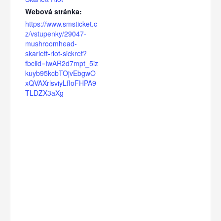
Webová stránka:
https://www.smsticket.c
z/vstupenky/29047-
mushroomhead-
skarlett-riot-sickret?
fbclid=IwAR2d7mpt_5iz
kuyb95kcbTOjvEbgwO
xQVAXrlsviyLfIoFHPA9
TLDZX3aXg