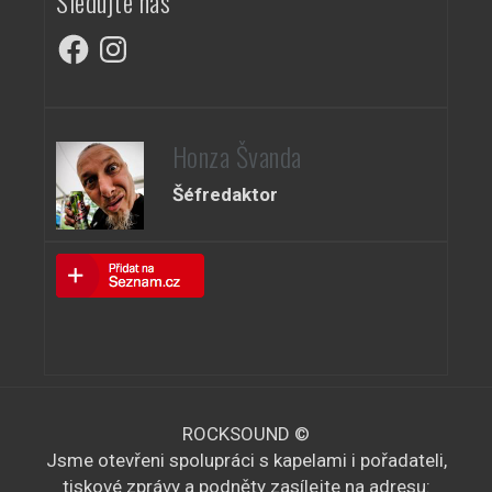
Sledujte nás
Facebook
Instagram
Honza Švanda
Šéfredaktor
ROCKSOUND ©
Jsme otevřeni spolupráci s kapelami i pořadateli,
tiskové zprávy a podněty zasílejte na adresu: