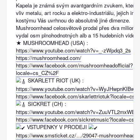
Kapela je známá svým avantgardním zvukem, který 
vliv metalu, art rocku a elektro-industriálu, jejich i
kostýmu Vás uvrhnou do absolutně jiné dimenze.
Mushroomhead celosvětově prodal přes dva miliony 
vydal osm plnohodnotných alb a 15 hudebních videí.
★ MUSHROOMHEAD (USA) :
https://www.youtube.com/watch?v=_-zWpdq3_2s
https://mushroomhead.com/
https://www.facebook.com/mushroomheadofficial?
locale=cs_CZ%2F
SKARLETT RIOT (UK) :
https://www.youtube.com/watch?v=WyJHwpnKIBw
https://www.facebook.com/skarlettriotuk?locale=c
SICKRET (CH) :
https://www.youtube.com/watch?v=ZuuVTL2mxWE
https://www.facebook.com/sickretmusic?locale=cs
VSTUPENKY V PRODEJI
https://www.smsticket.cz/…/29047-mushroomhead-s