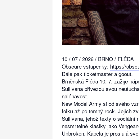
10 / 07 / 2026 / BRNO / FLÉDA
Obscure vstupenky:
https://obsc
Dále pak ticketmaster a goout.
Brněnská Fléda 10. 7. zažije ná
Sullivana přivezou svou neutucha
naléhavost.
New Model Army si od svého vznik
folku až po temný rock. Jejich z
Sullivana, jehož texty o sociální
nesmrtelné klasiky jako Vengeanc
Unbroken. Kapela je proslulá sv