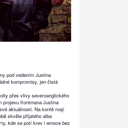
rmy pod vedením Justina
Žádné kompromisy, jen čistá
olty přes vlivy severoanglického
ém projevu frontmana Justina
 své aktuálnosti. Na kontě mají
bě skvěle přijatého alba
ty, kde se potí krev i emoce bez