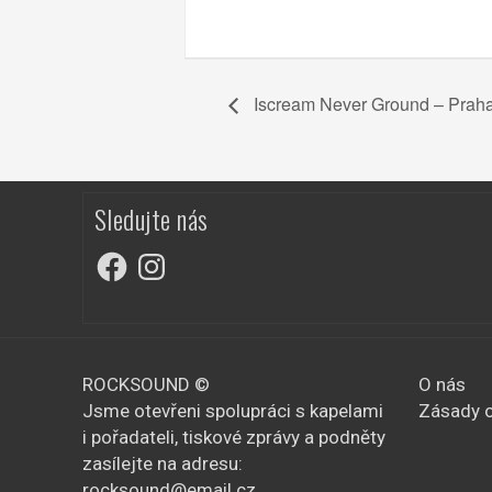
Iscream Never Ground – Prah
Sledujte nás
Facebook
Instagram
ROCKSOUND ©
O nás
Jsme otevřeni spolupráci s kapelami
Zásady o
i pořadateli, tiskové zprávy a podněty
zasílejte na adresu:
rocksound@email.cz