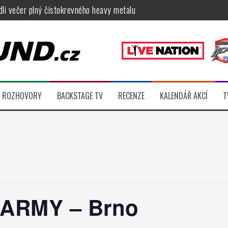
ídli večer plný čistokrevného heavy metalu
féru legendárních Camden parties, propojí rockovou hudbu s uměním 
tu na Veveří u Brna, návštěvníky potěší Rybičky 48, Harlej, Krucipüsk 
velkém, zámeckou zahradu ovládli Dymytry, Krucipüsk, Tublatanka i Vi
ní Apocalyptica, legendární Root i s Big Bossem či velká párty s Gree
ROZHOVORY
BACKSTAGE TV
RECENZE
KALENDÁŘ AKCÍ
T
 klip otevírá cestu k albu, Slížovici i turné
ARMY – Brno