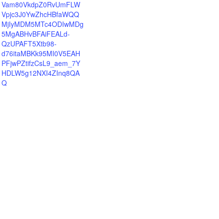
Vam80VkdpZ0RvUmFLW
Vpjc3J0YwZhcHBfaWQQ
MjIyMDM5MTc4ODIwMDg
5MgABHvBFAiFEALd-
QzUPAFT5Xtb98-
d76itaMBKk95MI0V5EAH
PFjwPZtifzCsL9_aem_7Y
HDLW5g12NXI4ZInq8QA
Q