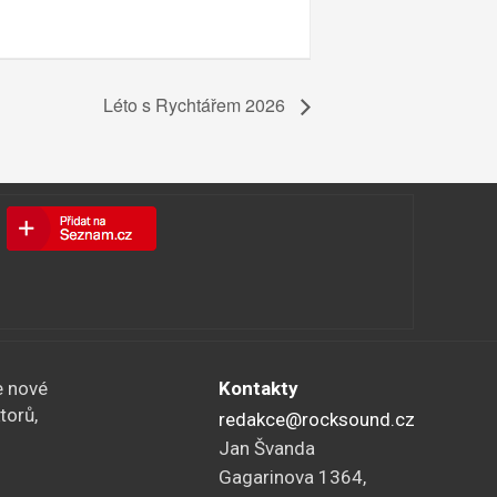
Léto s Rychtářem 2026
e nové
Kontakty
torů,
redakce@rocksound.cz
Jan Švanda
Gagarinova 1364,