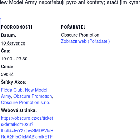
ew Model Army nepotřebují pyro ani konfety; stačí jim kytar
PODROBNOSTI
POŘADATEL
Obscure Promotion
Datum:
Zobrazit web (Pořadatel)
10 července
Čas:
19:00 - 23:30
Cena:
590Kč
Štítky Akce:
Fléda Club
,
New Model
Army
,
Obscure Promotion
,
Obscure Promotion s.r.o.
Webová stránka:
https://obscure.cz/cs/ticket
s/detail/id/1023?
fbclid=IwY2xjawSMDAVleH
RuA2FlbQIxMABicmlkETF