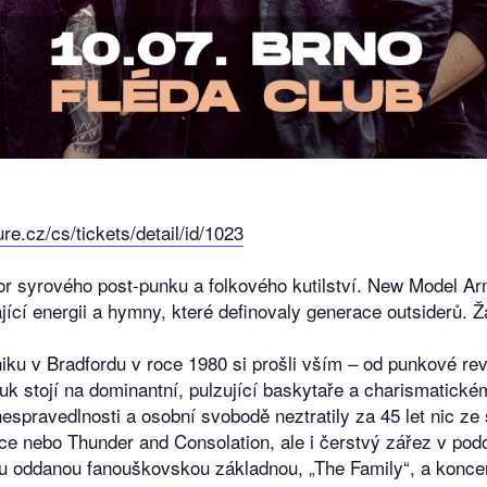
ure.cz/cs/tickets/detail/id/1023
por syrového post-punku a folkového kutilství. New Model A
jící energii a hymny, které definovaly generace outsiderů. 
u v Bradfordu v roce 1980 si prošli vším – od punkové rev
vuk stojí na dominantní, pulzující baskytaře a charismatick
 nespravedlnosti a osobní svobodě neztratily za 45 let nic ze
e nebo Thunder and Consolation, ale i čerstvý zářez v podo
ou oddanou fanouškovskou základnou, „The Family“, a koncer