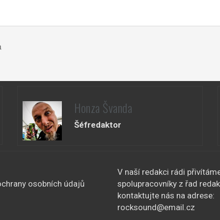
a
Honza Švanda
Šéfredaktor
V naší redakci rádi přivítám
chrany osobních údajů
spolupracovníky z řad redak
kontaktujte nás na adrese:
rocksound@email.cz