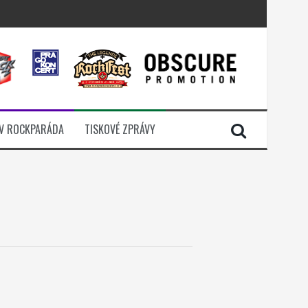
i komunitou
a další
sací zámek
n Jellÿ
V ROCKPARÁDA
TISKOVÉ ZPRÁVY