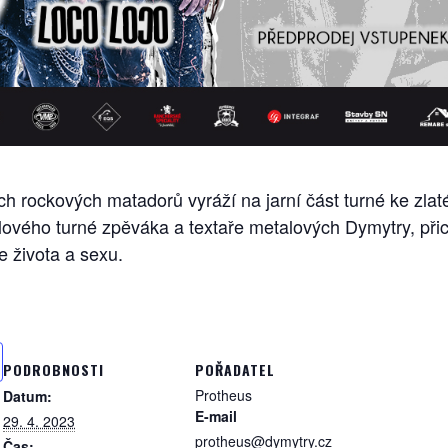
ch rockových matadorů vyráží na jarní část turné ke zlaté
vého turné zpěváka a textaře metalových Dymytry, přichá
e života a sexu.
PODROBNOSTI
POŘADATEL
Protheus
Datum:
E-mail
29. 4. 2023
protheus@dymytry.cz
Čas: