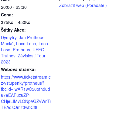
Zobrazit web (Pořadatel)
20:00 - 23:30
Cena:
375Kč – 450Kč
Štítky Akce:
Dymytry
,
Jan Protheus
Macků
,
Loco Loco
,
Loco
Loɔo
,
Protheus
,
UFFO
Trutnov
,
Závislosti Tour
2023
Webová stránka:
https://www.ticketstream.c
z/vstupenky/protheus?
fbclid=IwAR1wC50ofhd8d
67eEAFuz6ZP-
CHjeLIMvLONpVGZvWnTr
TEAdsQmz3wbCf8