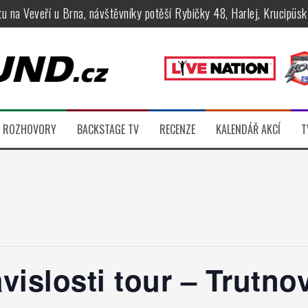
tu na Veveří u Brna, návštěvníky potěší Rybičky 48, Harlej, Krucipüsk 
velkém, zámeckou zahradu ovládli Dymytry, Krucipüsk, Tublatanka i Vi
ní Apocalyptica, legendární Root i s Big Bossem či velká párty s Gree
 System a Moonlight Haze probudili i poslední spáče, Freedom Call roz
rtovaly legendy Anthrax a Accept
ROZHOVORY
BACKSTAGE TV
RECENZE
KALENDÁŘ AKCÍ
T
féru legendárních Camden parties, propojí rockovou hudbu s uměním 
vislosti tour – Trutno