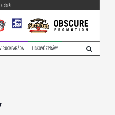
a další
sací zámek
n Jellÿ
dávali radost
V ROCKPARÁDA
TISKOVÉ ZPRÁVY
i komunitou
v