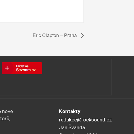
Eric Clapton – Praha
e nové
Kontakty
torů,
redakce@rocksound.cz
Jan Švanda