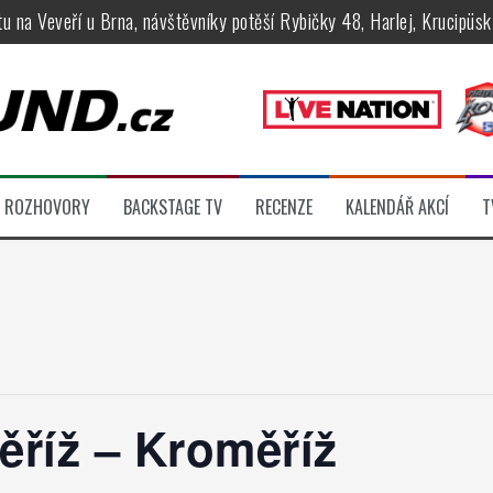
tu na Veveří u Brna, návštěvníky potěší Rybičky 48, Harlej, Krucipüsk 
velkém, zámeckou zahradu ovládli Dymytry, Krucipüsk, Tublatanka i Vi
ní Apocalyptica, legendární Root i s Big Bossem či velká párty s Gree
 System a Moonlight Haze probudili i poslední spáče, Freedom Call roz
rtovaly legendy Anthrax a Accept
ROZHOVORY
BACKSTAGE TV
RECENZE
KALENDÁŘ AKCÍ
T
féru legendárních Camden parties, propojí rockovou hudbu s uměním 
ěříž – Kroměříž