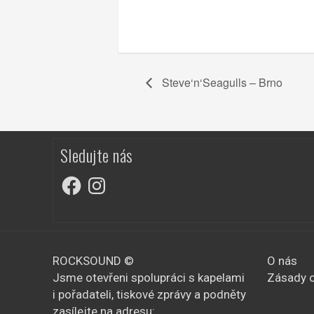
Steve‘n‘Seagulls – Brno
Sledujte nás
Facebook
Instagram
ROCKSOUND ©
O nás
Jsme otevřeni spolupráci s kapelami
Zásady o
i pořadateli, tiskové zprávy a podněty
zasílejte na adresu: