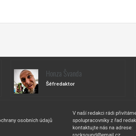
Honza Švanda
Šéfredaktor
V naší redakci rádi přivítám
chrany osobních údajů
spolupracovníky z řad redak
kontaktujte nás na adrese:
rocksound@email.cz