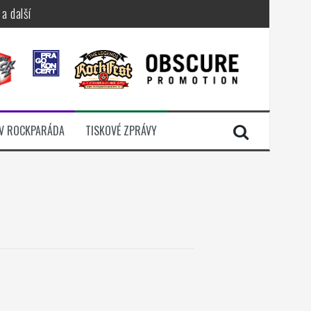
a další
sací zámek
n Jellÿ
dávali radost
V ROCKPARÁDA
TISKOVÉ ZPRÁVY
i komunitou