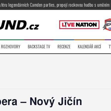
féru legendárních Camden parties, propojí rockovou hudbu s uměním 
tu na Veveří u Brna, návštěvníky potěší Rybičky 48, Harlej, Krucipüsk 
velkém, zámeckou zahradu ovládli Dymytry, Krucipüsk, Tublatanka i Vi
ní Apocalyptica, legendární Root i s Big Bossem či velká párty s Gree
 System a Moonlight Haze probudili i poslední spáče, Freedom Call roz
ROZHOVORY
BACKSTAGE TV
RECENZE
KALENDÁŘ AKCÍ
T
ídli večer plný čistokrevného heavy metalu
ra – Nový Jičín