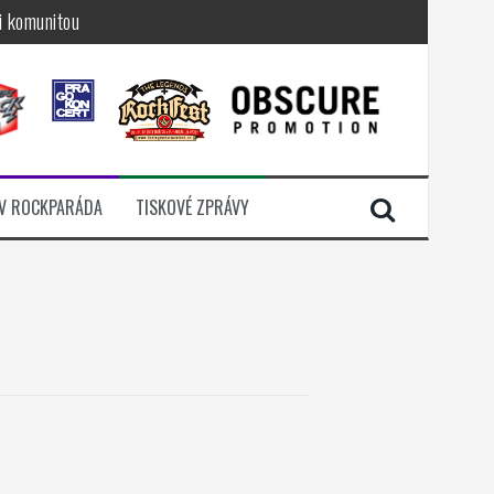
i komunitou
a další
sací zámek
n Jellÿ
dávali radost
V ROCKPARÁDA
TISKOVÉ ZPRÁVY