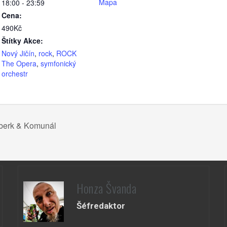
Mapa
18:00 - 23:59
Cena:
490Kč
Štítky Akce:
Nový Jičín
,
rock
,
ROCK
The Opera
,
symfonický
orchestr
nberk & Komunál
Honza Švanda
Šéfredaktor