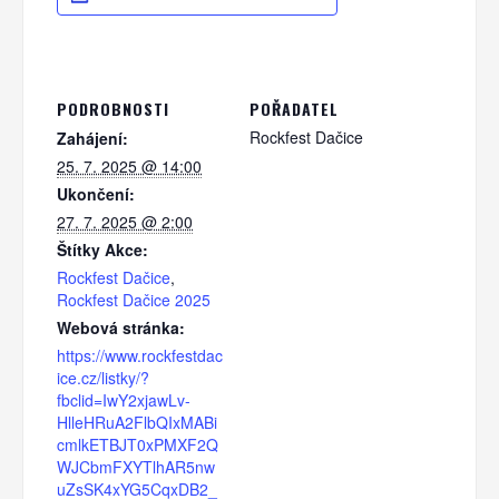
PODROBNOSTI
POŘADATEL
Rockfest Dačice
Zahájení:
25. 7. 2025 @ 14:00
Ukončení:
27. 7. 2025 @ 2:00
Štítky Akce:
Rockfest Dačice
,
Rockfest Dačice 2025
Webová stránka:
https://www.rockfestdac
ice.cz/listky/?
fbclid=IwY2xjawLv-
HlleHRuA2FlbQIxMABi
cmlkETBJT0xPMXF2Q
WJCbmFXYTlhAR5nw
uZsSK4xYG5CqxDB2_