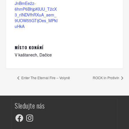
JnBmEe2z-
6hmP6BhjpKlUU_T2cX
3_rINDVfhRXuA_aem_
9UOW55GTijOes_MPkI
uHkA
MÍSTO KONÁNÍ
V kaštanech, Dačice
Enter The Eternal Fire – Volyně
ROCK in Protivín
Sledujte nás
Facebook
Instagram