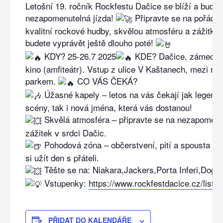
Letošní 19. ročník Rockfestu Dačice se blíží a bude 
nezapomenutelná jízda!
Připravte se na pořádn
kvalitní rockové hudby, skvělou atmosféru a zážitky,
budete vyprávět ještě dlouho poté!
KDY? 25-26.7 2025
KDE? Dačice, zámecký p
kino (amfiteátr). Vstup z ulice V Kaštanech, mezi ne
parkem.
CO VÁS ČEKÁ?
Úžasné kapely – letos na vás čekají jak legend
scény, tak i nová jména, která vás dostanou!
Skvělá atmosféra – připravte se na nezapomenu
zážitek v srdci Dačic.
Pohodová zóna – občerstvení, pití a spousta mo
si užít den s přáteli.
Těšte se na: Niakara,Jackers,Porta Inferi,Doga a
Vstupenky:
https://www.rockfestdacice.cz/listky
PŘIDAT DO KALENDÁŘE