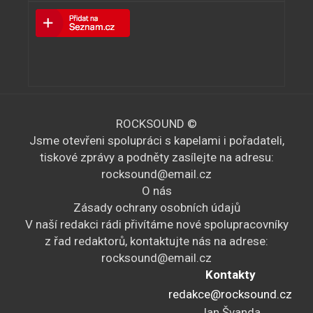
ROCKSOUND ©
Jsme otevřeni spolupráci s kapelami i pořadateli,
tiskové zprávy a podněty zasílejte na adresu:
rocksound@email.cz
O nás
Zásady ochrany osobních údajů
V naší redakci rádi přivítáme nové spolupracovníky
z řad redaktorů, kontaktujte nás na adrese:
rocksound@email.cz
Kontakty
redakce@rocksound.cz
Jan Švanda