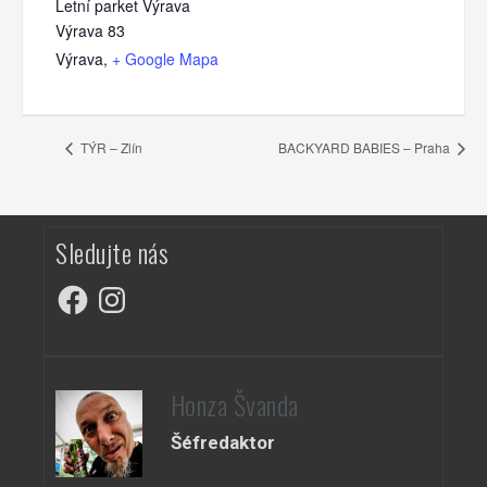
Letní parket Výrava
Výrava 83
Výrava
,
+ Google Mapa
TÝR – Zlín
BACKYARD BABIES – Praha
Sledujte nás
Facebook
Instagram
Honza Švanda
Šéfredaktor