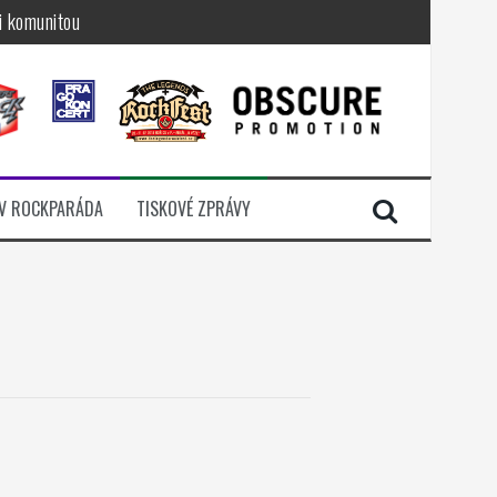
i komunitou
a další
sací zámek
n Jellÿ
dávali radost
V ROCKPARÁDA
TISKOVÉ ZPRÁVY