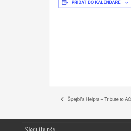
PŘIDAT DO KALENDÁŘE
Špejbl’s Helprs – Tribute to A
Sledujte nás