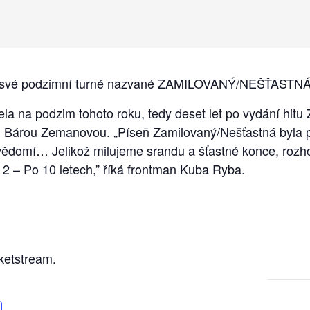
je své podzimní turné nazvané ZAMILOVANÝ/NEŠŤASTNÁ
a na podzim tohoto roku, tedy deset let po vydání hitu
u Bárou Zemanovou. „Píseň Zamilovaný/Nešťastná byla 
povědomí… Jelikož milujeme srandu a šťastné konce, rozh
2 – Po 10 letech,” říká frontman Kuba Ryba.
cketstream.