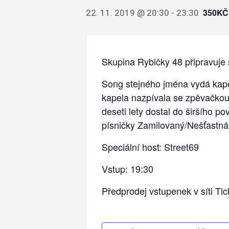
350KČ
22. 11. 2019 @ 20:30
-
23:30
Skupina Rybičky 48 připravu
Song stejného jména vydá kapel
kapela nazpívala se zpěvačko
deseti lety dostal do širšího 
písničky Zamilovaný/Nešťastná 
Speciální host: Street69
Vstup: 19:30
Předprodej vstupenek v síti Ti