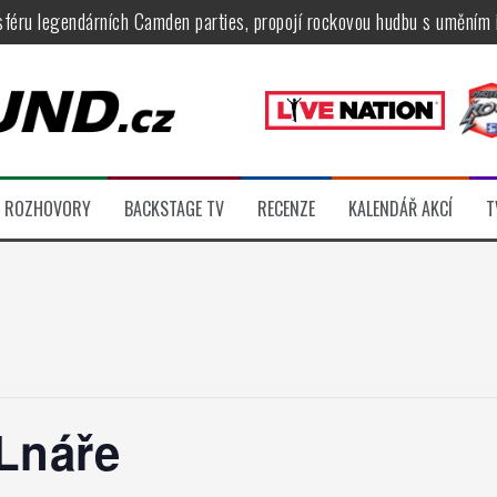
féru legendárních Camden parties, propojí rockovou hudbu s uměním 
tu na Veveří u Brna, návštěvníky potěší Rybičky 48, Harlej, Krucipüsk 
velkém, zámeckou zahradu ovládli Dymytry, Krucipüsk, Tublatanka i Vi
ní Apocalyptica, legendární Root i s Big Bossem či velká párty s Gree
 System a Moonlight Haze probudili i poslední spáče, Freedom Call roz
ROZHOVORY
BACKSTAGE TV
RECENZE
KALENDÁŘ AKCÍ
T
ídli večer plný čistokrevného heavy metalu
 Lnáře