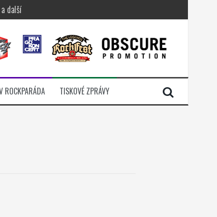
a další
sací zámek
n Jellÿ
dávali radost
V ROCKPARÁDA
TISKOVÉ ZPRÁVY
i komunitou