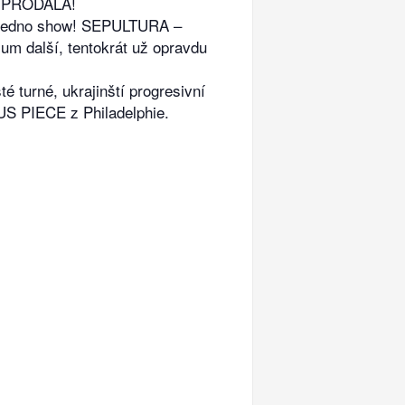
 VYPRODALA!
tě jedno show! SEPULTURA –
 další, tentokrát už opravdu
 turné, ukrajinští progresivní
S PIECE z Philadelphie.