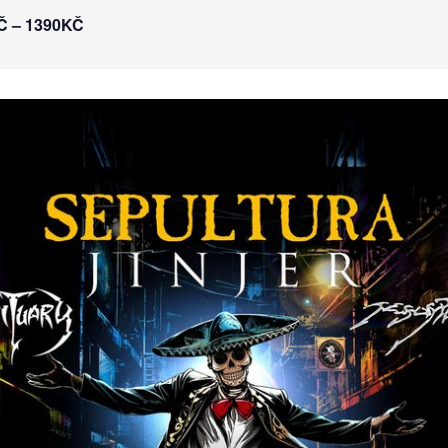
Č – 1390KČ