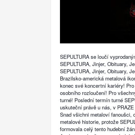
SEPULTURA se loučí vyprodaným
SEPULTURA, Jinjer, Obituary, 
SEPULTURA, Jinjer, Obituary, 
Brazilsko-americká metalová iko
konec své koncertní kariéry! P
osobního rozloučení! Pro všechn
turné! Poslední termín turné S
uskuteční právě u nás, v PRAZE v
Snad všichni metaloví fanoušci, 
metalové historie, protože SEPU
formovala celý tento hudební žán