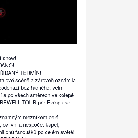
í show!
ODÁNO!
 PŘIDANÝ TERMÍN!
talové scéně a zároveň oznámila
odchází bez řádného, velmi
ní a po všech směrech velkolepé
 FAREWELL TOUR pro Evropu se
i významným mezníkem celé
ovlivnila nespočet kapel,
milionů fanoušků po celém světě!