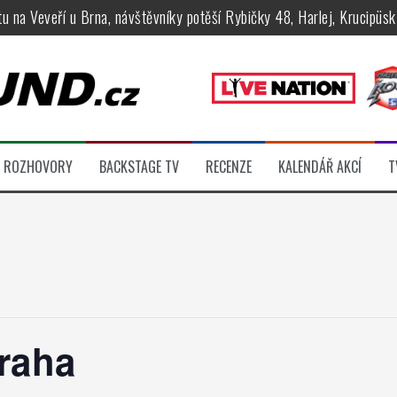
tu na Veveří u Brna, návštěvníky potěší Rybičky 48, Harlej, Krucipüsk 
velkém, zámeckou zahradu ovládli Dymytry, Krucipüsk, Tublatanka i Vi
ní Apocalyptica, legendární Root i s Big Bossem či velká párty s Gree
 System a Moonlight Haze probudili i poslední spáče, Freedom Call roz
rtovaly legendy Anthrax a Accept
ROZHOVORY
BACKSTAGE TV
RECENZE
KALENDÁŘ AKCÍ
T
féru legendárních Camden parties, propojí rockovou hudbu s uměním 
raha