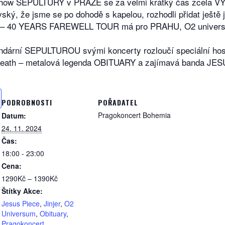
ní show SEPULTURY v PRAZE se za velmi krátký čas zcela
vský, že jsme se po dohodě s kapelou, rozhodli přidat ješ
h“ – 40 YEARS FAREWELL TOUR má pro PRAHU, O2 universum
ndární SEPULTUROU svými koncerty rozloučí speciální hosté
death – metalová legenda OBITUARY a zajímavá banda JESU
PODROBNOSTI
POŘADATEL
Pragokoncert Bohemia
Datum:
24. 11. 2024
Čas:
18:00 - 23:00
Cena:
1290Kč – 1390Kč
Štítky Akce:
Jesus Piece
,
Jinjer
,
O2
Universum
,
Obituary
,
Pragokoncert
,