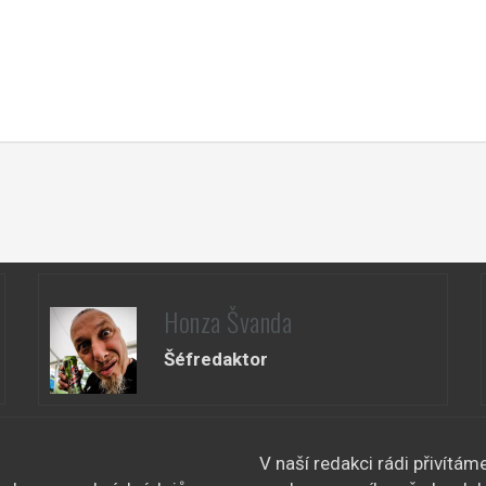
Honza Švanda
Šéfredaktor
V naší redakci rádi přivítám