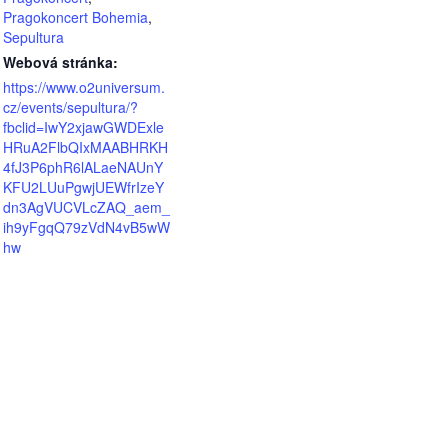
Pragokoncert Bohemia
,
Sepultura
Webová stránka:
https://www.o2universum.
cz/events/sepultura/?
fbclid=IwY2xjawGWDExle
HRuA2FlbQIxMAABHRKH
4fJ3P6phR6lALaeNAUnY
KFU2LUuPgwjUEWfrIzeY
dn3AgVUCVLcZAQ_aem_
ih9yFgqQ79zVdN4vB5wW
hw