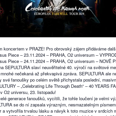
 koncertem v PRAZE! Pro obrovský zájem přidáváme dalš
Jesus Piece – 23.11.2024 – PRAHA, O2 universum – VYPR
Jesus Piece – 24.11.2024 – PRAHA, O2 universum – NOVĚ
na SEPULTURA slaví neuvěřitelné 40. výročí na světové me
ro mnohé nečekaná až překvapivá zpráva. SEPULTURA ale ne
y své fanoušky po celém světě přichystala poslední, masiv
EPULTURY – „Celebrating Life Through Death“ – 40 YEARS
 O2 universu, 23. listopadu!
celé generace fanoušků, vycítili, že tohle loučení je velm
LTURA se do ní zapsala výrazným, nesmazatelným písmem, 
r a vytvořila trvalou lásku a návyk k toto muzice v srdcích 