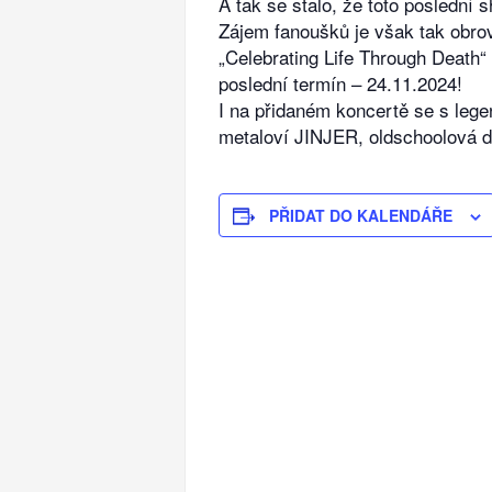
A tak se stalo, že toto posled
Zájem fanoušků je však tak obro
„Celebrating Life Through Deat
poslední termín – 24.11.2024!
I na přidaném koncertě se s lege
metaloví JINJER, oldschoolová 
PŘIDAT DO KALENDÁŘE