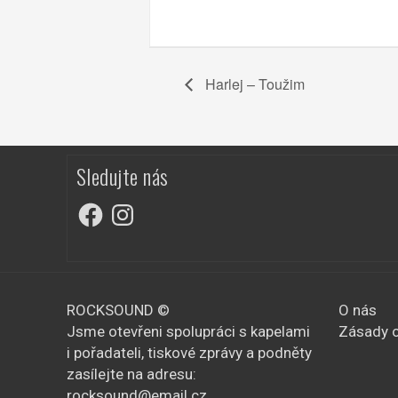
Harlej – Toužim
Sledujte nás
Facebook
Instagram
ROCKSOUND ©
O nás
Jsme otevřeni spolupráci s kapelami
Zásady o
i pořadateli, tiskové zprávy a podněty
zasílejte na adresu:
rocksound@email.cz