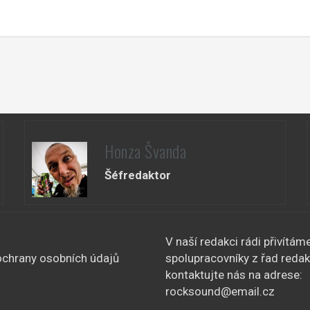
Honza Švanda
Šéfredaktor
V naší redakci rádi přivítám
chrany osobních údajů
spolupracovníky z řad redak
kontaktujte nás na adrese:
rocksound@email.cz