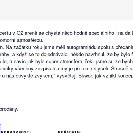
rtu v O2 areně se chystá něco hodně speciálního i na dalš
komorní atmosférou.
n. Na začátku roku jsme měli autogramiádu spolu s předání
ahy, a když se to dojednávalo, někdo navrhnul, že by bylo 
ilo, a navíc jak byla super atmosféra, řekli jsme si, že byc
písničky všechny zazpívali a my je při tom i slyšeli. Strašně
je u nás obvykle zvykem,“ vysvětují Škwor, jak vznikl konce
prodány.
PODROBNOSTI
POŘADATEL