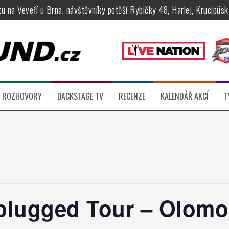
tu na Veveří u Brna, návštěvníky potěší Rybičky 48, Harlej, Krucipüsk 
velkém, zámeckou zahradu ovládli Dymytry, Krucipüsk, Tublatanka i Vi
ní Apocalyptica, legendární Root i s Big Bossem či velká párty s Gree
 System a Moonlight Haze probudili i poslední spáče, Freedom Call roz
rtovaly legendy Anthrax a Accept
ROZHOVORY
BACKSTAGE TV
RECENZE
KALENDÁŘ AKCÍ
T
féru legendárních Camden parties, propojí rockovou hudbu s uměním 
lugged Tour – Olom