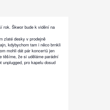
í rok. Škwor bude k vidění na
m zlaté desky v prodejně
fajn, kdybychom tam i něco brnkli
hom mohli dát pár koncertů jen
 se těšíme, že si uděláme parádní
pt unplugged, pro kapelu dosud