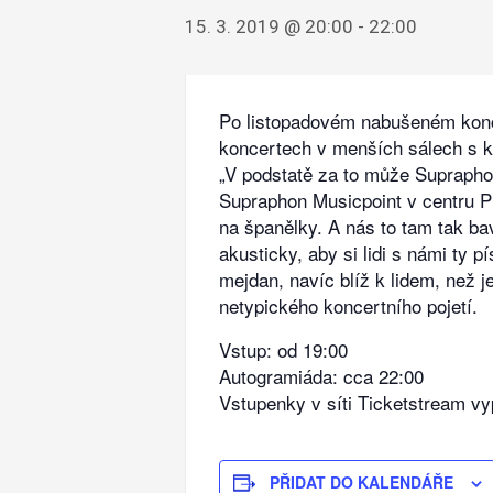
15. 3. 2019 @ 20:00
-
22:00
Po listopadovém nabušeném konce
koncertech v menších sálech s 
„V podstatě za to může Suprapho
Supraphon Musicpoint v centru Pr
na španělky. A nás to tam tak bav
akusticky, aby si lidi s námi ty 
mejdan, navíc blíž k lidem, než 
netypického koncertního pojetí.
Vstup: od 19:00
Autogramiáda: cca 22:00
Vstupenky v síti Ticketstream vy
PŘIDAT DO KALENDÁŘE