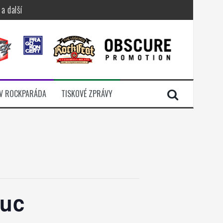
a další
sací zámek
n Jellÿ
dávali radost
V ROCKPARÁDA
TISKOVÉ ZPRÁVY
i komunitou
ouc