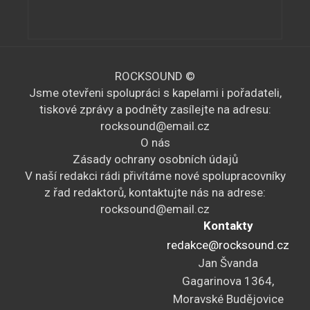
ROCKSOUND ©
Jsme otevřeni spolupráci s kapelami i pořadateli,
tiskové zprávy a podněty zasílejte na adresu:
rocksound@email.cz
O nás
Zásady ochrany osobních údajů
V naší redakci rádi přivítáme nové spolupracovníky
z řad redaktorů, kontaktujte nás na adrese:
rocksound@email.cz
Kontakty
redakce@rocksound.cz
Jan Švanda
Gagarinova 1364,
Moravské Budějovice