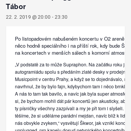
Tábor
22. 2. 2019 @ 20:00
-
23:30
Po listopadovém nabušeném koncertu v O2 areně se
něco hodně speciálního i na příští rok, kdy bude Škw
na koncertech v menších sálech s komorní atmosfér
„V podstatě za to může Supraphon. Na začátku roku jsm
autogramiádu spolu s předáním zlaté desky v prodejně
Musicpoint v centru Prahy, a když se to dojednávalo, ně
navrhnul, že by bylo fajn, kdybychom tam i něco brnkli n
A nás to tam tak bavilo, a navíc jak byla super atmosféra,
si, že bychom mohli dát pár koncertů jen akusticky, aby si
ty písničky všechny zazpívali a my je při tom i slyšeli. S
těšíme, že si uděláme parádní mejdan, navíc blíž k lidem
nás obvykle zvykem,“ vysvětují Škwor, jak vznikl koncep
unplugged, pro kapelu dosud netypického koncertního po