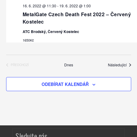
d
n
16. 6. 2022 @ 11:30
-
19. 6. 2022 @ 1:00
á
í
MetalGate Czech Death Fest 2022 – Červený
A
n
Kostelec
k
í
c
ATC Brodský, Červený Kostelec
a
e
1650Kč
z
o
Akce
Dnes
Následující
PŘEDCHOZÍ
b
AKCE
r
ODEBÍRAT KALENDÁŘ
a
z
e
n
í
Sledujte nás