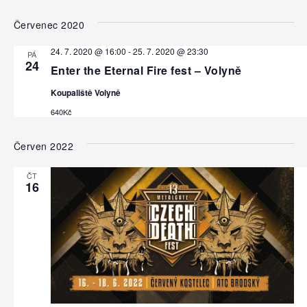
a
L
a
V
E
E
v
Z
Červenec 2020
y
v
D
N
i
A
b
A
i
24. 7. 2020 @ 16:00
-
25. 7. 2020 @ 23:30
T
g
PÁ
e
M
24
Enter the Eternal Fire fest – Volyně
a
g
r
c
t
Koupaliště Volyně
a
e
e
640Kč
c
d
p
a
e
r
Červen 2022
t
o
p
u
ČT
z
16
r
m
o
.
o
b
h
r
a
l
z
e
e