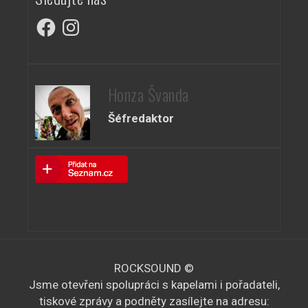
A
Facebook
Instagram
k
c
e
Honza Švanda
Šéfredaktor
ROCKSOUND ©
Jsme otevřeni spolupráci s kapelami i pořadateli,
tiskové zprávy a podněty zasílejte na adresu: