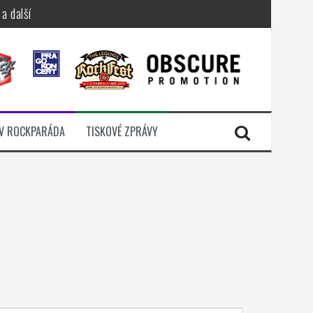
a další
sací zámek
n Jellÿ
dávali radost
V ROCKPARÁDA
TISKOVÉ ZPRÁVY
i komunitou