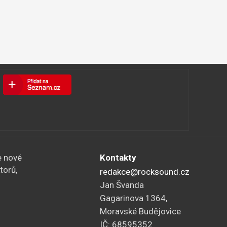
e nové
Kontakty
torů,
redakce@rocksound.cz
Jan Švanda
Gagarinova 1364,
Moravské Budějovice
IČ: 68595352