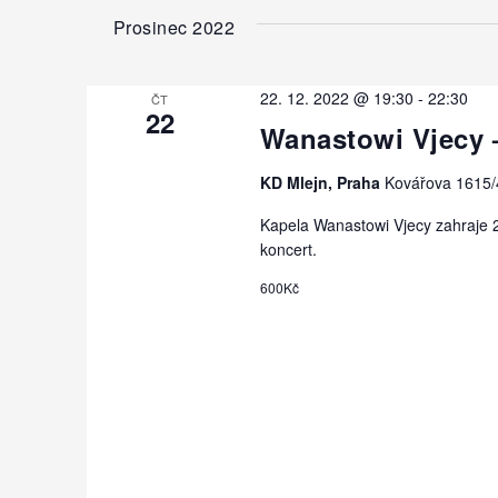
h
d
Prosinec 2022
f
á
o
r
n
22. 12. 2022 @ 19:30
-
22:30
ČT
A
22
í
Wanastowi Vjecy 
k
a
c
KD Mlejn, Praha
Kovářova 1615/
e
z
b
Kapela Wanastowi Vjecy zahraje 2
o
y
koncert.
K
b
600Kč
e
r
y
a
w
o
z
r
e
d
n
.