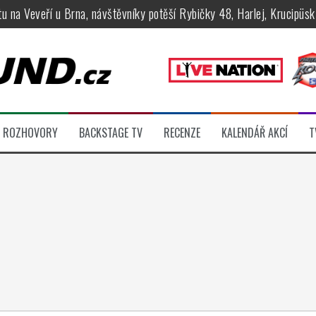
tu na Veveří u Brna, návštěvníky potěší Rybičky 48, Harlej, Krucipüsk 
velkém, zámeckou zahradu ovládli Dymytry, Krucipüsk, Tublatanka i Vi
ní Apocalyptica, legendární Root i s Big Bossem či velká párty s Gree
 System a Moonlight Haze probudili i poslední spáče, Freedom Call roz
rtovaly legendy Anthrax a Accept
ROZHOVORY
BACKSTAGE TV
RECENZE
KALENDÁŘ AKCÍ
T
féru legendárních Camden parties, propojí rockovou hudbu s uměním 