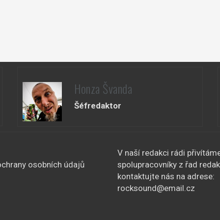
Honza Švanda
Šéfredaktor
V naší redakci rádi přivítám
chrany osobních údajů
spolupracovníky z řad redak
kontaktujte nás na adrese:
rocksound@email.cz