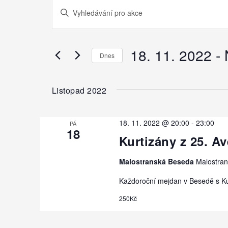
Akce
N
E
a
n
v
t
e
i
18. 11. 2022
 - 
Dnes
r
g
K
V
e
a
y
Listopad 2022
y
b
c
w
e
e
o
r
18. 11. 2022 @ 20:00
-
23:00
PÁ
18
r
t
p
Kurtizány z 25. A
d
e
r
.
d
Malostranská Beseda
Malostran
o
S
a
e
Každoroční mejdan v Besedě s Kur
t
h
a
u
250Kč
l
r
m
c
e
.