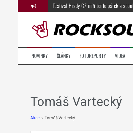
Přejít
Festival Hrady CZ míří tento pátek a sobo
k
Dřevorockfest oslavil jednadvacátiny ve 
obsahu
webu
Basinfirefest 2026, den čtvrtý: fenomenál
Metalfest 2026, den druhý, část 1.: Solar
Metalfest 2026, den první: festival odsta
NOVINKY
ČLÁNKY
FOTOREPORTY
VIDEA
KarmaFest přináší do českých klubů atmos
Tomáš Vartecký
Akce
Tomáš Vartecký