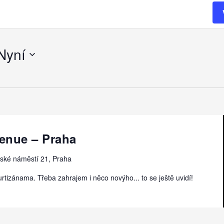
Nyní
venue – Praha
ské náměstí 21, Praha
tizánama. Třeba zahrajem i něco novýho... to se ještě uvidí!