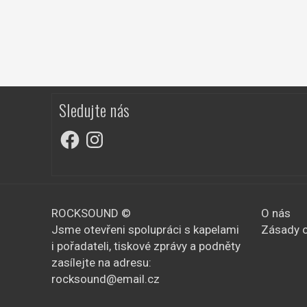
Sledujte nás
Facebook
Instagram
ROCKSOUND ©
O nás
Jsme otevřeni spolupráci s kapelami
Zásady o
i pořadateli, tiskové zprávy a podněty
zasílejte na adresu:
rocksound@email.cz