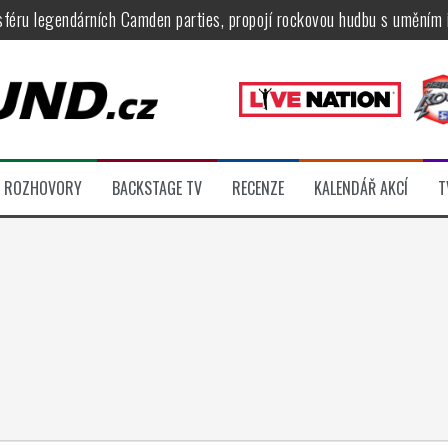
féru legendárních Camden parties, propojí rockovou hudbu s uměním 
tu na Veveří u Brna, návštěvníky potěší Rybičky 48, Harlej, Krucipüsk 
velkém, zámeckou zahradu ovládli Dymytry, Krucipüsk, Tublatanka i Vi
ní Apocalyptica, legendární Root i s Big Bossem či velká párty s Gree
 System a Moonlight Haze probudili i poslední spáče, Freedom Call roz
ROZHOVORY
BACKSTAGE TV
RECENZE
KALENDÁŘ AKCÍ
T
ídli večer plný čistokrevného heavy metalu