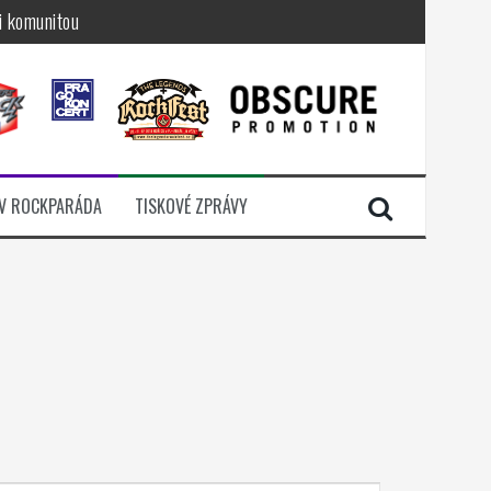
i komunitou
a další
sací zámek
n Jellÿ
dávali radost
V ROCKPARÁDA
TISKOVÉ ZPRÁVY