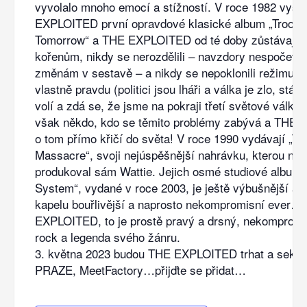
vyvolalo mnoho emocí a stížností. V roce 1982 vyšl
EXPLOITED první opravdové klasické album „Troops
Tomorrow“ a THE EXPLOITED od té doby zůstávají 
kořenům, nikdy se nerozdělili – navzdory nespočetn
změnám v sestavě – a nikdy se nepoklonili režimu. P
vlastně pravdu (politici jsou lháři a válka je zlo, stál
volí a zdá se, že jsme na pokraji třetí světové války)
však někdo, kdo se těmito problémy zabývá a THE
o tom přímo křičí do světa! V roce 1990 vydávají „Th
Massacre“, svoji nejúspěšnější nahrávku, kterou nap
produkoval sám Wattie. Jejich osmé studiové album
System“, vydané v roce 2003, je ještě výbušnější a 
kapelu bouřlivější a naprosto nekompromisní ever
EXPLOITED, to je prostě pravý a drsný, nekompromi
rock a legenda svého žánru.
3. května 2023 budou THE EXPLOITED trhat a sekat
PRAZE, MeetFactory…přijďte se přidat…