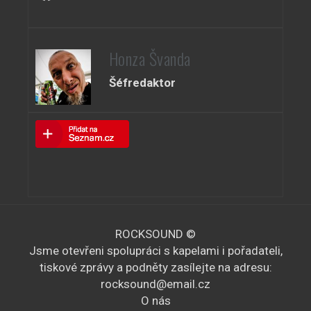
Honza Švanda
Šéfredaktor
ROCKSOUND ©
Jsme otevřeni spolupráci s kapelami i pořadateli,
tiskové zprávy a podněty zasílejte na adresu:
rocksound@email.cz
O nás