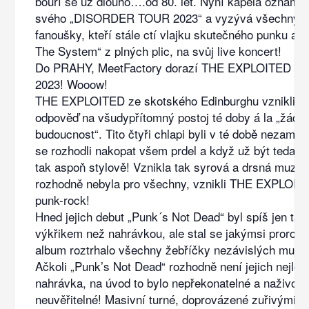
bouří se už dlouho….od 80. let. Nyní kapela oznamuj
svého „DISORDER TOUR 2023“ a vyzývá všechny s
fanoušky, kteří stále ctí vlajku skutečného punku a 
The System“ z plných plic, na svůj live koncert!
Do PRAHY, MeetFactory dorazí THE EXPLOITED pře
2023! Wooow!
THE EXPLOITED ze skotského Edinburghu vznikli ja
odpověď na všudypřítomný postoj té doby á la „žádn
budoucnost“. Tito čtyři chlapi byli v té době nezaměs
se rozhodli nakopat všem prdel a když už být teda b
tak aspoň stylově! Vznikla tak syrová a drsná muzika
rozhodně nebyla pro všechny, vznikli THE EXPLOITE
punk-rock!
Hned jejich debut „Punk´s Not Dead“ byl spíš jen ta
výkřikem než nahrávkou, ale stal se jakýmsi proroct
album roztrhalo všechny žebříčky nezávislých muz
Ačkoli „Punk’s Not Dead“ rozhodně není jejich nejlep
nahrávka, na úvod to bylo nepřekonatelné a naživo a
neuvěřitelné! Masivní turné, doprovázené zuřivými s