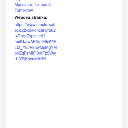
Massacre
,
Troops Of
Tomorrow
Webová stránka:
https://www.mastersofr
ock.cz/cs/koncerty/202
3-The-Exploited?
fbclid=IwAR0x1E9c55E
LM_YEJV9hwMsMgYM
b5EqPsMIFO0IFzSVAv
d1YPjKaynMABYI