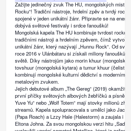
Zažijte jedinečný zvuk The HU, mongolských mistrů
Rocku“! Tradiční nástroje, hrdelní zpěv a tvrdý rock 
spojené v jeden unikátní žánr. Připravte se na energii
dobývá světové festivaly i srdce fanoušků!
Mongolská kapela The HU kombinuje tvrdost rocku a
tradičními nástroji a hrdelním zpěvem, čímž vytvořil
unikátní žánr, který nazývají „Hunnu Rock“. Od svéh
roce 2016 v Ulánbátaru si získali miliony fanoušků p
světě. Díky nástrojům jako morin khuur (mongolská 
tovshuur (mongolská kytara) a tumur khuur (čelistní 
kombinují mongolské kulturní dědictví s moderním 
metalovým zvukem.
Jejich debutové album „The Gereg“ (2019) okamžitě 
první příčky světových albových žebříčků a písně ja
Yuve Yu“ nebo „Wolf Totem“ mají stovky milionů zhlé
streamů. Kapela spolupracovala s umělci jako Jacob
(Papa Roach) a Lzzy Hale (Halestorm) a zaujala i le
Eltona Johna. Za svou mongolskou verzi hitu „Sad Bu
vysloužili uznání samotné Metallica, která je zařadil