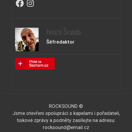
Facebook
Instagram
Honza Švanda
Šéfredaktor
ROCKSOUND ©
Jsme otevřeni spolupráci s kapelami i pořadateli,
tiskové zprávy a podněty zasílejte na adresu:
rocksound@email.cz