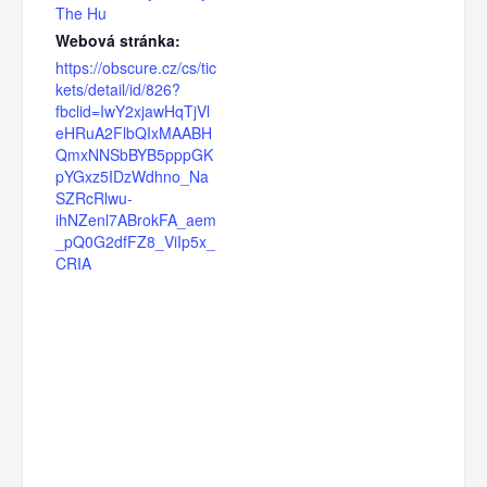
The Hu
Webová stránka:
https://obscure.cz/cs/tic
kets/detail/id/826?
fbclid=IwY2xjawHqTjVl
eHRuA2FlbQIxMAABH
QmxNNSbBYB5pppGK
pYGxz5IDzWdhno_Na
SZRcRlwu-
ihNZenl7ABrokFA_aem
_pQ0G2dfFZ8_ViIp5x_
CRIA