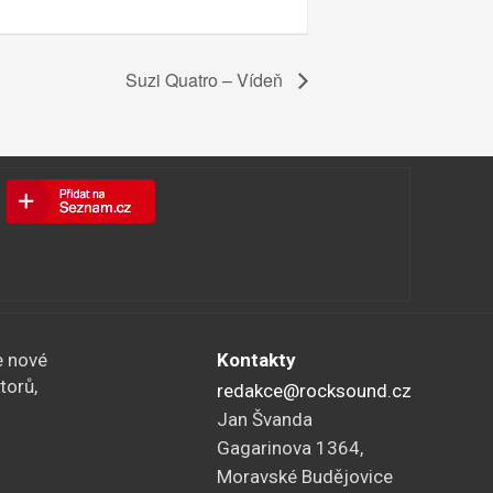
Suzi Quatro – Vídeň
e nové
Kontakty
torů,
redakce@rocksound.cz
Jan Švanda
Gagarinova 1364,
Moravské Budějovice