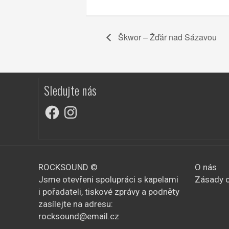
Škwor – Žďár nad Sázavou
Sledujte nás
Facebook
Instagram
ROCKSOUND ©
O nás
Jsme otevřeni spolupráci s kapelami
Zásady o
i pořadateli, tiskové zprávy a podněty
zasílejte na adresu:
rocksound@email.cz