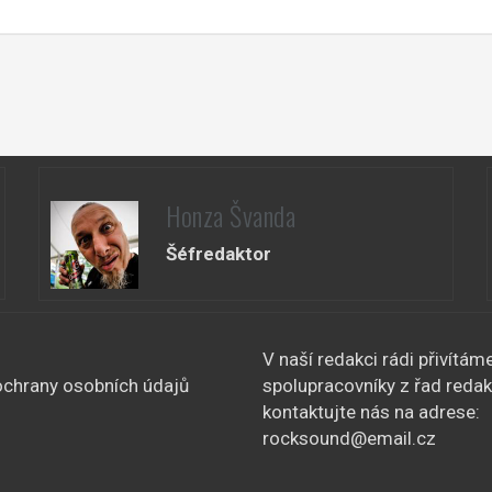
Honza Švanda
Šéfredaktor
V naší redakci rádi přivítám
chrany osobních údajů
spolupracovníky z řad redak
kontaktujte nás na adrese:
rocksound@email.cz