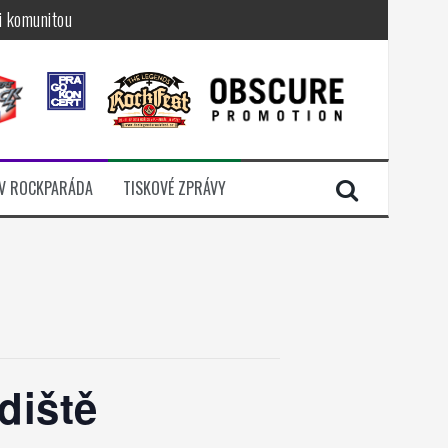
i komunitou
a další
sací zámek
n Jellÿ
dávali radost
V ROCKPARÁDA
TISKOVÉ ZPRÁVY
diště