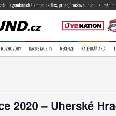
féru legendárních Camden parties, propojí rockovou hudbu s uměním 
tu na Veveří u Brna, návštěvníky potěší Rybičky 48, Harlej, Krucipüsk 
velkém, zámeckou zahradu ovládli Dymytry, Krucipüsk, Tublatanka i Vi
ní Apocalyptica, legendární Root i s Big Bossem či velká párty s Gree
 System a Moonlight Haze probudili i poslední spáče, Freedom Call roz
ROZHOVORY
BACKSTAGE TV
RECENZE
KALENDÁŘ AKCÍ
T
ídli večer plný čistokrevného heavy metalu
ce 2020 – Uherské Hra