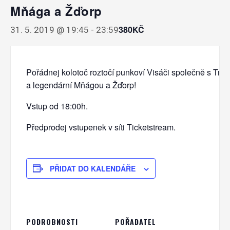
Mňága a Žďorp
380KČ
31. 5. 2019 @ 19:45
-
23:59
Pořádnej kolotoč roztočí punkoví Visáči společně s Tr
a legendární Mňágou a Žďorp!
Vstup od 18:00h.
Předprodej vstupenek v síti Ticketstream.
PŘIDAT DO KALENDÁŘE
PODROBNOSTI
POŘADATEL