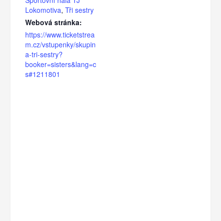
Lokomotiva
,
Tři sestry
Webová stránka:
https://www.ticketstrea
m.cz/vstupenky/skupin
a-tri-sestry?
booker=sisters&lang=c
s#1211801