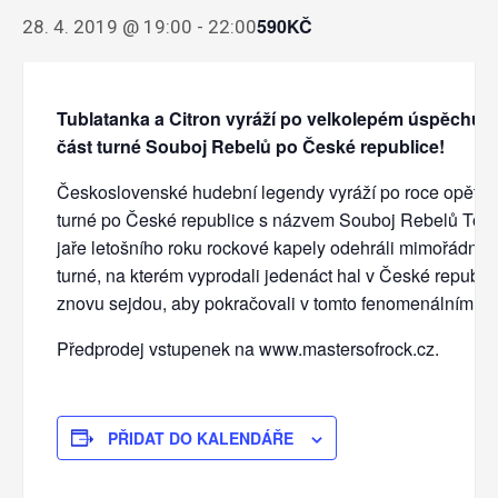
590KČ
28. 4. 2019 @ 19:00
-
22:00
Tublatanka a Citron vyráží po velkolepém úspěchu 
část turné Souboj Rebelů po České republice!
Československé hudební legendy vyráží po roce opět n
turné po České republice s názvem Souboj Rebelů Tou
jaře letošního roku rockové kapely odehráli mimořádně
turné, na kterém vyprodali jedenáct hal v České republic
znovu sejdou, aby pokračovali v tomto fenomenálním ú
Předprodej vstupenek na www.mastersofrock.cz.
PŘIDAT DO KALENDÁŘE