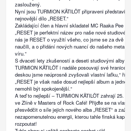
zasloužený.
Nyní jsou TURMION KÄTILÖT připraveni představit 
nejnovější dílo „RESET.“
Zakládající člen a hlavní skladatel MC Raaka Pee vys
„RESET je perfektní název pro naše nové studiové a
nás je RESET o využití všeho, co jsme se za dvě des
naučili, a o přidání nových nuancí do našeho metalo
víru.“
S dvaceti lety zkušeností a deseti studiovými alby z
TURMION KÄTILÖT i nadále posouvají své hranice. 
deskou jsme neúprosně zvyšovali vlastní laťku,“ říká
„RESET je však naše dosud nejlepší album a jednod
nemohli být spokojenější.“
A teď to nejlepší – TURMION KÄTILÖT zahrají 25. le
ve Zlíně v Masters of Rock Café! Přijďte se na vlastn
přesvědčit o síle jejich nového alba „RESET“ a zažít
nezapomenutelnou energii, kterou tahle finská kapel
rozpoutat!
Tuhle show si určitě nechcete nechat ujít!