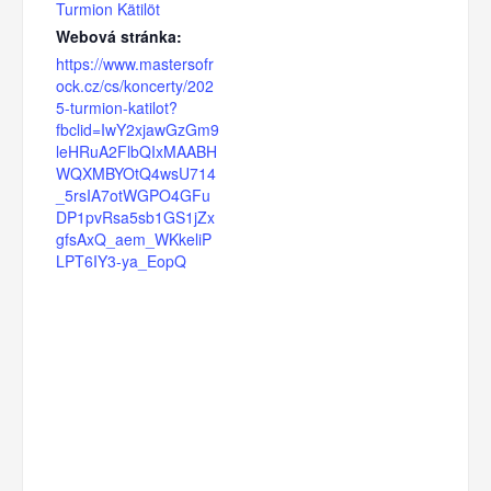
Turmion Kätilöt
Webová stránka:
https://www.mastersofr
ock.cz/cs/koncerty/202
5-turmion-katilot?
fbclid=IwY2xjawGzGm9
leHRuA2FlbQIxMAABH
WQXMBYOtQ4wsU714
_5rsIA7otWGPO4GFu
DP1pvRsa5sb1GS1jZx
gfsAxQ_aem_WKkeliP
LPT6IY3-ya_EopQ