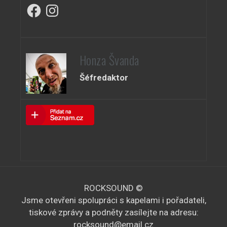
Facebook
Instagram
Honza Švanda
Šéfredaktor
ROCKSOUND ©
Jsme otevřeni spolupráci s kapelami i pořadateli,
tiskové zprávy a podněty zasílejte na adresu:
rocksound@email.cz