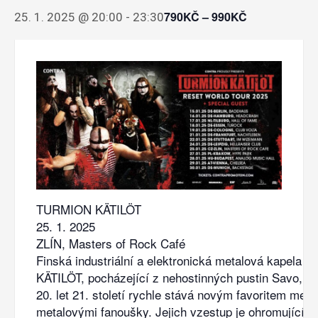
790KČ – 990KČ
25. 1. 2025 @ 20:00
-
23:30
TURMION KÄTILÖT
25. 1. 2025
ZLÍN, Masters of Rock Café
Finská industriální a elektronická metalová kapela
KÄTILÖT, pocházející z nehostinných pustin Savo, se
20. let 21. století rychle stává novým favoritem mezi
metalovými fanoušky. Jejich vzestup je ohromující a