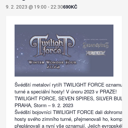
690KČ
9. 2. 2023 @ 19:00
-
22:30
Švédští metaloví rytíři TWILIGHT FORCE oznamují 
turné a speciální hosty! V únoru 2023 v PRAZE!
TWILIGHT FORCE, SEVEN SPIRES, SILVER BULLE
PRAHA, Storm – 9. 2. 2023
Švédští bojovníci TWILIGHT FORCE dali dohromady 
hosty svého zimního turné, přejmenovali ho, komple
přeplánovali a nyní vše oznamují. Jejich evropského