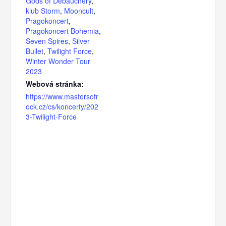
Gods of Debauchery
,
klub Storm
,
Mooncult
,
Pragokoncert
,
Pragokoncert Bohemia
,
Seven Spires
,
Silver
Bullet
,
Twilight Force
,
Winter Wonder Tour
2023
Webová stránka:
https://www.mastersofr
ock.cz/cs/koncerty/202
3-Twilight-Force