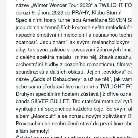
název „Winter Wonder Tour 2023“ a TWILIGHT FOR
dorazí 9. února 2023 do PRAHY, Klubu Storm!
Speciálními hosty turné jsou Američané SEVEN SPIR
jsou doma v temnějších koutech světa melodického 
nápadně emotivními melodiemi a neúnavnou technic
zdatností. Jsou známí jak svými melancholickými k
alby, tak svou zálibou v posouvání žánrových limitů, 
z celého spektra metalu i mimo něj, žhavě zasahují d
orchestrální hudby z pozdního romantismu, filmovýc
soundtracků a dalších oblastí. Jejich „covidová“ des
název „Gods of Debauchery“ a už se těší, jak vám nej
sebe sama představí live na turné s TWILIGHT FOR
Druhým speciálním hostem zůstává již dříve oznáme
banda SILVER BULLET. Tito stateční metaloví rytíři 
vynikajícími spojenci do každého boje. Se svým akt
albem „Mooncult“ a se zbrusu novým zpěvákem Br
Proveschim se neohroženě staví do první linie obrany
silám temnoty!
Čekání na toto turné se zkracuje, tak se už zajděte 