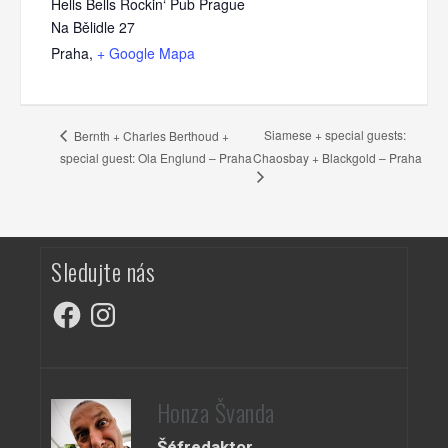
Hells Bells Rockin‘ Pub Prague
Na Bělidle 27
Praha
,
+ Google Mapa
Siamese + special guests:
Bernth + Charles Berthoud +
special guest: Ola Englund – Praha
Chaosbay + Blackgold – Praha
Sledujte nás
Facebook
Instagram
Honza Švanda
Šéfredaktor