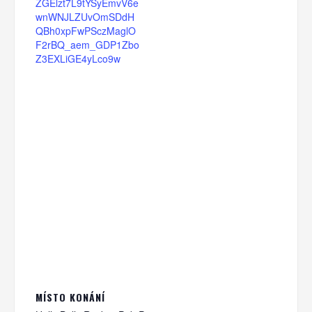
ZGElzt7L9tYSyEmvV6e
wnWNJLZUvOmSDdH
QBh0xpFwPSczMaglO
F2rBQ_aem_GDP1Zbo
Z3EXLiGE4yLco9w
MÍSTO KONÁNÍ