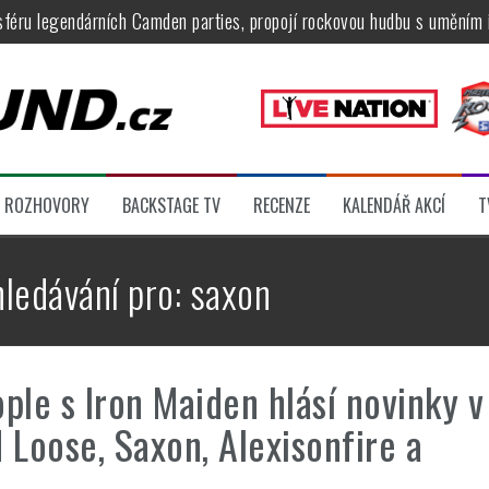
féru legendárních Camden parties, propojí rockovou hudbu s uměním 
tu na Veveří u Brna, návštěvníky potěší Rybičky 48, Harlej, Krucipüsk 
velkém, zámeckou zahradu ovládli Dymytry, Krucipüsk, Tublatanka i Vi
ní Apocalyptica, legendární Root i s Big Bossem či velká párty s Gree
 System a Moonlight Haze probudili i poslední spáče, Freedom Call roz
ROZHOVORY
BACKSTAGE TV
RECENZE
KALENDÁŘ AKCÍ
T
ídli večer plný čistokrevného heavy metalu
hledávání pro:
saxon
ple s Iron Maiden hlásí novinky v
 Loose, Saxon, Alexisonfire a