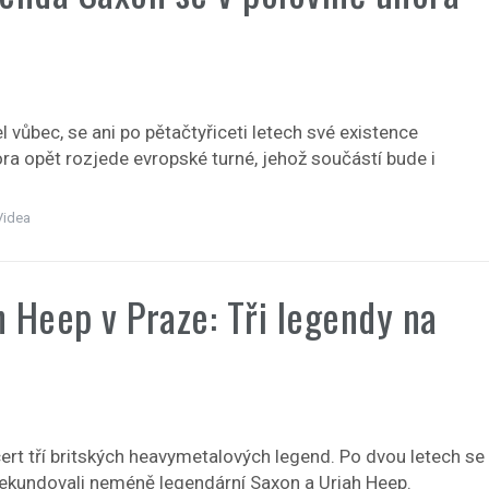
 vůbec, se ani po pětačtyřiceti letech své existence
 opět rozjede evropské turné, jehož součástí bude i
Videa
h Heep v Praze: Tři legendy na
ert tří britských heavymetalových legend. Po dvou letech se
 sekundovali neméně legendární Saxon a Uriah Heep.