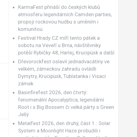
KarmaFest přináší do českých klubů
atmosféru legendárních Camden parties,
propojí rockovou hudbu s uměním i
komunitou
Festival Hrady CZ míří tento pátek a
sobotu na Veveří u Brna, návštěvníky
potěší Rybičky 48, Harlej, Krucipüsk a další
Dřevorockfest oslavil jednadvacátiny ve
velkém, zámeckou zahradu ovládli
Dymytry, Krucipüsk, Tublatanka i Visací
zámek
Basinfirefest 2026, den čtvrtý:
fenomenální Apocalyptica, legendární
Root i s Big Bossem či velká párty s Green
Jellÿ
Metalfest 2026, den druhý, část 1.: Solar
System a Moonlight Haze probudili i