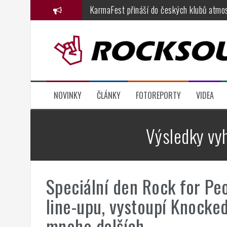
Přejít
KarmaFest přináší do českých klubů atmos
k
Festival Hrady CZ míří tento pátek a sobo
obsahu
webu
Dřevorockfest oslavil jednadvacátiny ve 
Basinfirefest 2026, den čtvrtý: fenomenál
Metalfest 2026, den druhý, část 1.: Solar
NOVINKY
ČLÁNKY
FOTOREPORTY
VIDEA
Judas Priest zbourali Ostravar arénu: nab
Výsledky vy
Speciální den Rock for Peo
line-upu, vystoupí Knocked
mnoho dalších