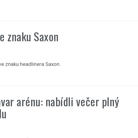
ve znaku Saxon
ve znaku headlinera Saxon.
avar arénu: nabídli večer plný
lu