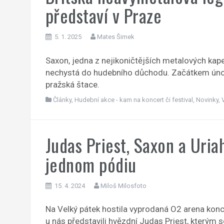
představí v Praze
5. 1. 2025
Mates Šimek
Saxon, jedna z nejikoničtějších metalových kapel
nechystá do hudebního důchodu. Začátkem února
pražská štace.
Články
,
Hudební akce - kam na koncert či festival
,
Novinky
,
Judas Priest, Saxon a Uria
jednom pódiu
15. 4. 2024
Miloš Milosfoto
Na Velký pátek hostila vyprodaná O2 arena konc
u nás představili hvězdní Judas Priest, kterým