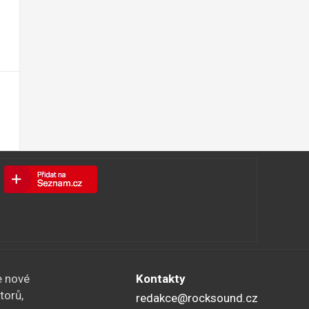
e nové
Kontakty
torů,
redakce@rocksound.cz