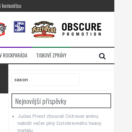
i komunitou
a další
sací zámek
n Jellÿ
dávali radost
V ROCKPARÁDA
TISKOVÉ ZPRÁVY
Hledat:
Nejnovější příspěvky
Judas Priest zbourali Ostravar arénu:
nabídli večer plný čistokrevného heavy
metalu