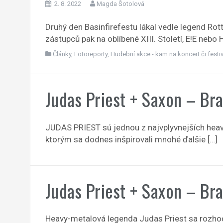
2. 8. 2022
Magda Šotolová
Druhý den Basinfirefestu lákal vedle legend Rott
zástupců pak na oblíbené XIII. Století, E!E nebo
Články
,
Fotoreporty
,
Hudební akce - kam na koncert či festiv
Judas Priest + Saxon – Bra
JUDAS PRIEST sú jednou z najvplyvnejších heavy
ktorým sa dodnes inšpirovali mnohé ďalšie […]
Judas Priest + Saxon – Bra
Heavy-metalová legenda Judas Priest sa rozhodl