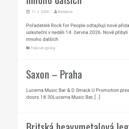
11. 2. 2026
Redakce
Pořadatelé Rock for People odtajňují nové přída
uskuteční v neděli 14. června 2026. Nově přibyl
mnoho dalších.
Tiskové zprávy
Saxon – Praha
Lucerna Music Bar & D Smack U Promotion prese
doors 18:30Lucerna Music Bar, […]
Britská heavymetalová leg