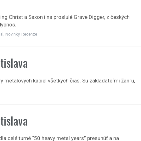
ing Christ a Saxon i na proslulé Grave Digger, z českých
 Hypnos.
al
,
Novinky
,
Recenze
tislava
 metalových kapiel všetkých čias. Sú zakladateľmi žánru,
tislava
a celé turné “50 heavy metal years” presunúť a na