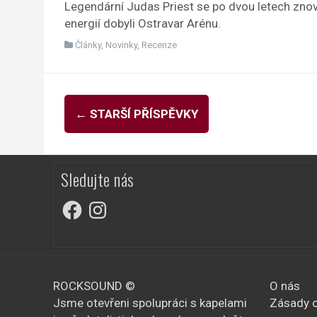
Legendární Judas Priest se po dvou letech znovu
energií dobyli Ostravar Arénu.
Články
,
Novinky
,
Recenze
Navigace
←
STARŠÍ PŘÍSPĚVKY
pro
příspěvky
Sledujte nás
Facebook
Instagram
ROCKSOUND ©
O nás
Jsme otevřeni spolupráci s kapelami
Zásady o