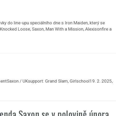
vky do line-upu speciálního dne s Iron Maiden, který se
i Knocked Loose, Saxon, Man With a Mission, Alexisonfire a
ntSaxon / UKsupport: Grand Slam, Girlschool19. 2. 2025,
enda Saxon se v polovině února