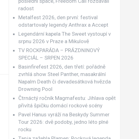
poslední spáče, Freedom Call rozdávali
radost
Metalfest 2026, den první: festival
odstartovaly legendy Anthrax a Accept
Legendární kapela The Sweet vystoupí v
srpnu 2026 v Praze a Mikulově
TV ROCKPARÁDA – PRÁZDNINOVÝ
SPECIÁL – SRPEN 2026
Basinfirefest 2026, den třetí: pořádně
zvrhlá show Steel Panther, masakrální
Napalm Death či devadesátková hvězda
Drowning Pool
Čtrnáctý ročník Magmafestu: Jihlava opět
přivítá špičku domácí rockové scény
Pavel Hanus vyráží na Beskydy Summer
Tour 2026: dvě podoby, jedno léto plné
rocku
Tanja zažehla Plamen: Rocková legenda