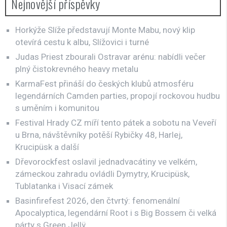
Nejnovější příspěvky
Horkýže Slíže představují Monte Mabu, nový klip
otevírá cestu k albu, Slížovici i turné
Judas Priest zbourali Ostravar arénu: nabídli večer
plný čistokrevného heavy metalu
KarmaFest přináší do českých klubů atmosféru
legendárních Camden parties, propojí rockovou hudbu
s uměním i komunitou
Festival Hrady CZ míří tento pátek a sobotu na Veveří
u Brna, návštěvníky potěší Rybičky 48, Harlej,
Krucipüsk a další
Dřevorockfest oslavil jednadvacátiny ve velkém,
zámeckou zahradu ovládli Dymytry, Krucipüsk,
Tublatanka i Visací zámek
Basinfirefest 2026, den čtvrtý: fenomenální
Apocalyptica, legendární Root i s Big Bossem či velká
párty s Green Jellÿ