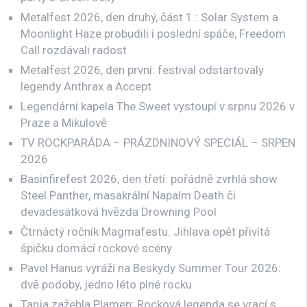
Metalfest 2026, den druhý, část 1.: Solar System a
Moonlight Haze probudili i poslední spáče, Freedom
Call rozdávali radost
Metalfest 2026, den první: festival odstartovaly
legendy Anthrax a Accept
Legendární kapela The Sweet vystoupí v srpnu 2026 v
Praze a Mikulově
TV ROCKPARÁDA – PRÁZDNINOVÝ SPECIÁL – SRPEN
2026
Basinfirefest 2026, den třetí: pořádně zvrhlá show
Steel Panther, masakrální Napalm Death či
devadesátková hvězda Drowning Pool
Čtrnáctý ročník Magmafestu: Jihlava opět přivítá
špičku domácí rockové scény
Pavel Hanus vyráží na Beskydy Summer Tour 2026:
dvě podoby, jedno léto plné rocku
Tanja zažehla Plamen: Rocková legenda se vrací s