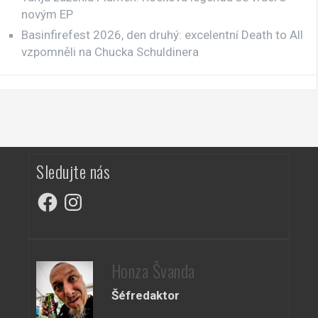
novým EP
Basinfirefest 2026, den druhý: excelentní Death to All
vzpomněli na Chucka Schuldinera
Sledujte nás
Facebook
Instagram
Honza Švanda
Šéfredaktor