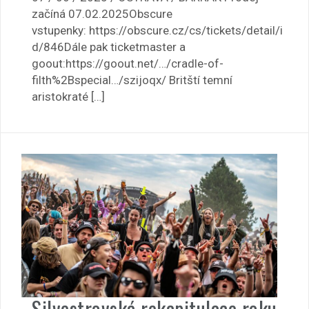
začíná 07.02.2025Obscure
vstupenky: https://obscure.cz/cs/tickets/detail/i
d/846Dále pak ticketmaster a
goout:https://goout.net/…/cradle-of-
filth%2Bspecial…/szijoqx/ Britští temní
aristokraté […]
Silvestrovská rekapitulace roku