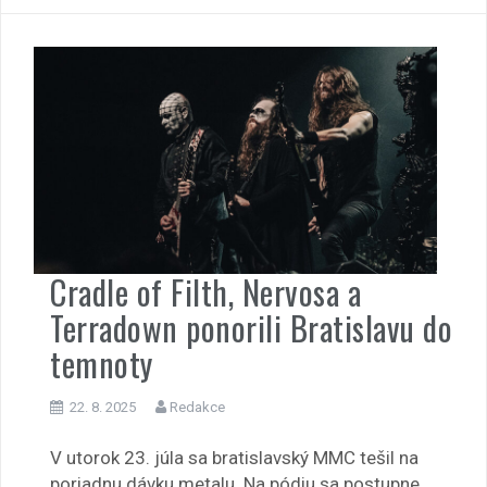
Cradle of Filth, Nervosa a
Terradown ponorili Bratislavu do
temnoty
22. 8. 2025
Redakce
V utorok 23. júla sa bratislavský MMC tešil na
poriadnu dávku metalu. Na pódiu sa postupne