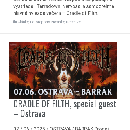
vystriedali Terradown, Nervosa, a samozrejme
hlavná hviezda večera – Cradle of Filth.
Články
,
Fotoreporty
,
Novinky
,
Recenze
CRADLE OF FILTH, special guest
– Ostrava
07 / 06 / 2025 / OSTRAVA / BARRÁK Prodej