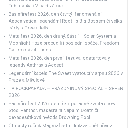
Tublatanka i Visací zámek
Basinfirefest 2026, den čtvrtý: fenomenální
Apocalyptica, legendární Root i s Big Bossem či velká
párty s Green Jellÿ
Metalfest 2026, den druhý, část 1.: Solar System a
Moonlight Haze probudili i poslední spáče, Freedom
Call rozdávali radost
Metalfest 2026, den první: festival odstartovaly
legendy Anthrax a Accept
Legendární kapela The Sweet vystoupí v srpnu 2026 v
Praze a Mikulově
TV ROCKPARÁDA – PRÁZDNINOVÝ SPECIÁL – SRPEN
2026
Basinfirefest 2026, den třetí: pořádně zvrhlá show
Steel Panther, masakrální Napalm Death či
devadesátková hvězda Drowning Pool
Čtrnáctý ročník Magmafestu: Jihlava opět přivítá