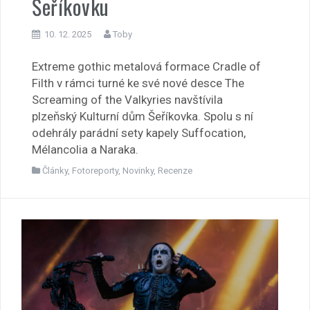
Šeříkovku
10. 12. 2025
Toby
Extreme gothic metalová formace Cradle of
Filth v rámci turné ke své nové desce The
Screaming of the Valkyries navštívila
plzeňský Kulturní dům Šeříkovka. Spolu s ní
odehrály parádní sety kapely Suffocation,
Mélancolia a Naraka.
Články
,
Fotoreporty
,
Novinky
,
Recenze