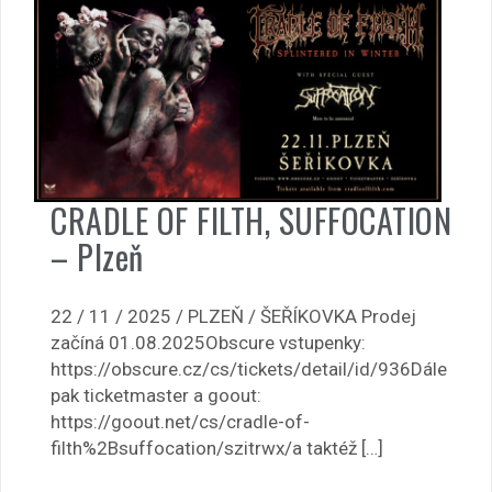
CRADLE OF FILTH, SUFFOCATION
– Plzeň
22 / 11 / 2025 / PLZEŇ / ŠEŘÍKOVKA Prodej
začíná 01.08.2025Obscure vstupenky:
https://obscure.cz/cs/tickets/detail/id/936Dále
pak ticketmaster a goout:
https://goout.net/cs/cradle-of-
filth%2Bsuffocation/szitrwx/a taktéž […]