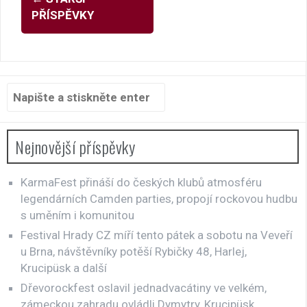
pro
PŘÍSPĚVKY
příspěvky
Hledat:
Nejnovější příspěvky
KarmaFest přináší do českých klubů atmosféru
legendárních Camden parties, propojí rockovou hudbu
s uměním i komunitou
Festival Hrady CZ míří tento pátek a sobotu na Veveří
u Brna, návštěvníky potěší Rybičky 48, Harlej,
Krucipüsk a další
Dřevorockfest oslavil jednadvacátiny ve velkém,
zámeckou zahradu ovládli Dymytry, Krucipüsk,