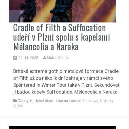
Cradle of Filth a Suffocation
udeří v Plzni spolu s kapelami
Mélancolia a Naraka
11. 11. 2025
Mates Šimek
Britská extreme gothic metalová formace Cradle
of Filth už za několik dní zahraje v rámci svého
Splintered In Winter Tour také v Plzni. Sekundovat
jí budou kapely Suffocation, Mélancolia a Naraka.
Články
,
Hudební akce - kam na koncert či festival
,
Novinky
,
Videa