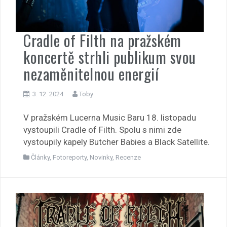
Cradle of Filth na pražském
koncertě strhli publikum svou
nezaměnitelnou energií
3. 12. 2024
Toby
V pražském Lucerna Music Baru 18. listopadu
vystoupili Cradle of Filth. Spolu s nimi zde
vystoupily kapely Butcher Babies a Black Satellite.
Články
,
Fotoreporty
,
Novinky
,
Recenze