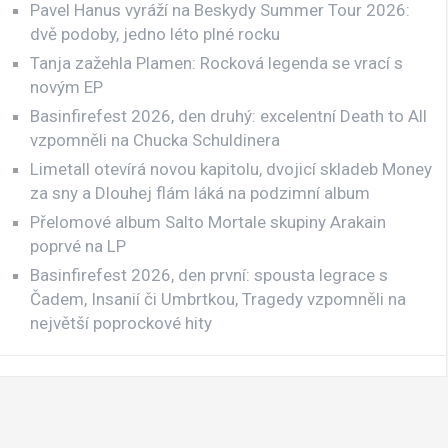
Pavel Hanus vyráží na Beskydy Summer Tour 2026:
dvě podoby, jedno léto plné rocku
Tanja zažehla Plamen: Rocková legenda se vrací s
novým EP
Basinfirefest 2026, den druhý: excelentní Death to All
vzpomněli na Chucka Schuldinera
Limetall otevírá novou kapitolu, dvojicí skladeb Money
za sny a Dlouhej flám láká na podzimní album
Přelomové album Salto Mortale skupiny Arakain
poprvé na LP
Basinfirefest 2026, den první: spousta legrace s
Čadem, Insanií či Umbrtkou, Tragedy vzpomněli na
největší poprockové hity