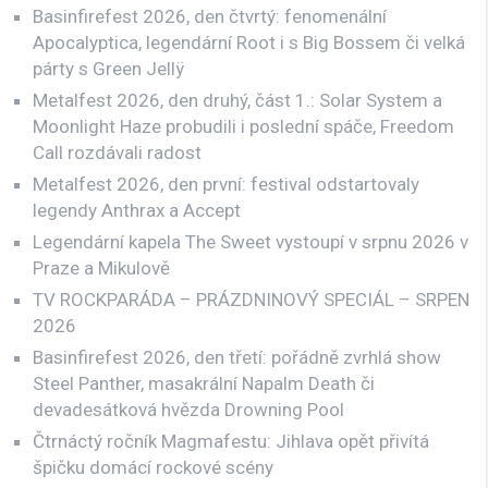
Basinfirefest 2026, den čtvrtý: fenomenální
Apocalyptica, legendární Root i s Big Bossem či velká
párty s Green Jellÿ
Metalfest 2026, den druhý, část 1.: Solar System a
Moonlight Haze probudili i poslední spáče, Freedom
Call rozdávali radost
Metalfest 2026, den první: festival odstartovaly
legendy Anthrax a Accept
Legendární kapela The Sweet vystoupí v srpnu 2026 v
Praze a Mikulově
TV ROCKPARÁDA – PRÁZDNINOVÝ SPECIÁL – SRPEN
2026
Basinfirefest 2026, den třetí: pořádně zvrhlá show
Steel Panther, masakrální Napalm Death či
devadesátková hvězda Drowning Pool
Čtrnáctý ročník Magmafestu: Jihlava opět přivítá
špičku domácí rockové scény